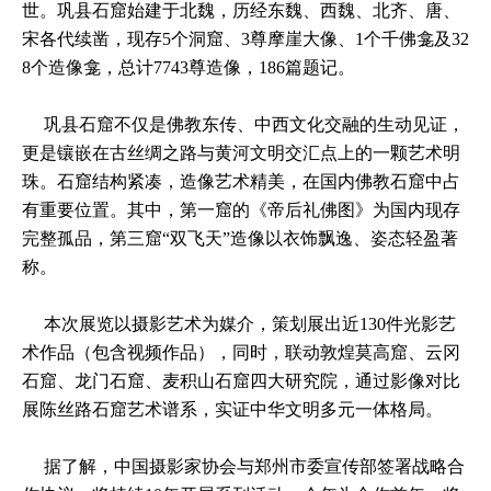
世。巩县石窟始建于北魏，历经东魏、西魏、北齐、唐、
宋各代续凿，现存5个洞窟、3尊摩崖大像、1个千佛龛及32
8个造像龛，总计7743尊造像，186篇题记。
巩县石窟不仅是佛教东传、中西文化交融的生动见证，
更是镶嵌在古丝绸之路与黄河文明交汇点上的一颗艺术明
珠。石窟结构紧凑，造像艺术精美，在国内佛教石窟中占
有重要位置。其中，第一窟的《帝后礼佛图》为国内现存
完整孤品，第三窟“双飞天”造像以衣饰飘逸、姿态轻盈著
称。
本次展览以摄影艺术为媒介，策划展出近130件光影艺
术作品（包含视频作品），同时，联动敦煌莫高窟、云冈
石窟、龙门石窟、麦积山石窟四大研究院，通过影像对比
展陈丝路石窟艺术谱系，实证中华文明多元一体格局。
据了解，中国摄影家协会与郑州市委宣传部签署战略合