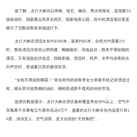
据了解，太行大峡谷以奇峰、怪石、幽谷、秀水而闻名，是国家5A
级旅游区、国家重点风景名胜区、国家地质公园，其中的漂流项目更是
吸引了无数游客前来挑战打卡。
太行大峡谷漂流全长约4500米，落差约85米，全程大约需要2小
时。整条漂流河道依山势而建，蜿蜒曲折、高低起伏，既有平缓如镜的
缓流，又有湍急起伏急流，惊险刺激。漂流时，风声、水声与游客的尖
叫声交织，形成夏日里的最强音浪。
“全程不用涂防晒霜！”来自郑州的游客李女士举着手机记录漂流过
程，镜头里河道两侧的油松、侧柏形成密不透风的绿色穹顶。
据景区数据显示，太行大峡谷景区森林覆盖率在90%以上，空气中
负氧离子含量每立方厘米高达8万个，盛夏的太行大峡谷谷内温度只有1
6度，清凉宜人、空气清新，是大自然的“天然氧吧”。