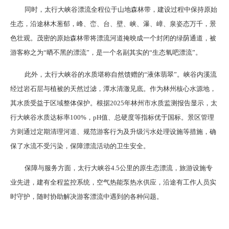
同时，太行大峡谷漂流全程位于山地森林带，建设过程中保持原始
生态，沿途林木葱郁，峰、峦、台、壁、峡、瀑、嶂、泉姿态万千，景
色壮观。茂密的原始森林带将漂流河道掩映成一个封闭的绿荫通道，被
游客称之为“晒不黑的漂流”，是一个名副其实的“生态氧吧漂流”。
此外，太行大峡谷的水质堪称自然馈赠的“液体翡翠”。峡谷内溪流
经过岩石层与植被的天然过滤，潭水清澈见底。作为林州核心水源地，
其水质受益于区域整体保护。根据2025年林州市水质监测报告显示，太
行大峡谷水质达标率100%，pH值、总硬度等指标优于国标。景区管理
方则通过定期清理河道、规范游客行为及升级污水处理设施等措施，确
保了水流不受污染，保障漂流活动的卫生安全。
保障与服务方面，太行大峡谷4.5公里的原生态漂流，旅游设施专
业先进，建有全程监控系统，空气热能泵热水供应，沿途有工作人员实
时守护，随时协助解决游客漂流中遇到的各种问题。