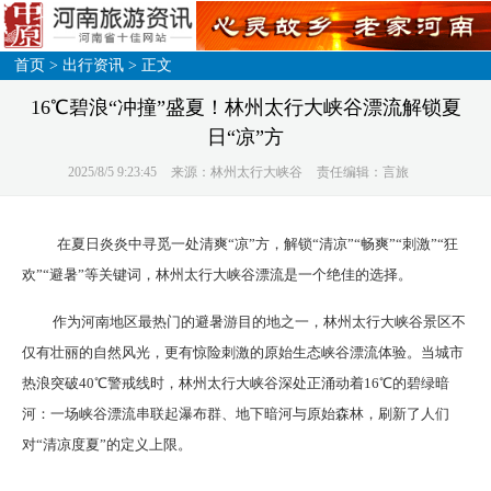
首页
>
出行资讯
> 正文
16℃碧浪“冲撞”盛夏！林州太行大峡谷漂流解锁夏
日“凉”方
2025/8/5 9:23:45
来源：林州太行大峡谷
责任编辑：言旅
在夏日炎炎中寻觅一处清爽“凉”方，解锁“清凉”“畅爽”“刺激”“狂
欢”“避暑”等关键词，林州太行大峡谷漂流是一个绝佳的选择。
作为河南地区最热门的避暑游目的地之一，林州太行大峡谷景区不
仅有壮丽的自然风光，更有惊险刺激的原始生态峡谷漂流体验。当城市
热浪突破40℃警戒线时，林州太行大峡谷深处正涌动着16℃的碧绿暗
河：一场峡谷漂流串联起瀑布群、地下暗河与原始森林，刷新了人们
对“清凉度夏”的定义上限。