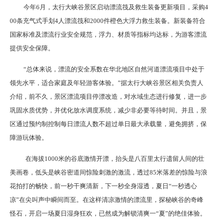
今年6月，太行大峡谷景区启动漂流筏及救生装备更新项目，采购4
00条充气式手划4人漂流筏和2000件橙色大浮力救生装备。新装备符合
国家标准及漂流行业安全规范，浮力、材质等指标均达标，为游客漂流
提供安全保障。
“总体来说，漂流的安全系数在华北地区自然河道漂流项目中处于
领先水平，适合家庭及年轻游客体验。”据太行大峡谷景区相关负责人
介绍，前不久，景区漂流项目停漂改造，对水域生态进行修复，进一步
巩固水质优势，并优化放水调度系统，减少非必要等待时间。并且，景
区通过预约制控制每日漂流人数不超过单日最大承载量，避免拥挤，保
障游玩体验。
在海拔1000米的谷底激情开漂，抬头是八百里太行遗留人间的壮
美画卷，低头是峡谷密道间惊险刺激的激流，透过85米落差的惊险与浪
花拍打的畅快，前一秒干爽清新，下一秒全身湿透，夏日“一秒透心
凉”在尖叫声中瞬间而至。在这样清凉激情的漂流里，探秘峡谷的奇峰
怪石，开启一场夏日湿身狂欢，已然成为解锁清爽一“夏”的绝佳体验。