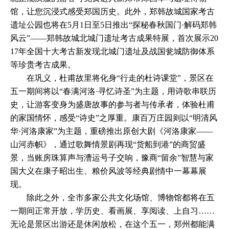
馆，让您沉浸式感受郑国历史。此外，郑韩故城国家考古
遗址公园也将在5月1日至5日推出“探秘春秋国门·解码郑韩
风云”——郑韩故城北城门遗址考古成果特展，首次展示20
17年全国十大考古新发现北城门遗址及战国瓮城防御体系
等珍贵考古成果。
在巩义，杜甫故里将化身“行走的杜诗课堂”，景区在
五一期间将以“春满河洛·寻忆诗圣”为主题，用诗歌串联历
史，让游客变身为盛唐故事的参与者与传承者，体验杜甫
的家国情怀，感受“诗史”之厚重。康百万庄园则以“明清风
华·河洛康家”为主题，重磅推出原创大剧《河洛康家——
山河赤帜》，通过歌舞情景剧再现“货船到港”的商贸盛
景，当账房珠算声与漕运号子交响，豫商“留余”智慧与家
国大义在康子昭出生、粮价风波等经典剧情中一幕幕展
现。
除此之外，全市多家公共文化场馆、博物馆都将在五
一期间正常开放，学历史、看画展、享阅读、上自习……
无论是景区出游还是休闲放松，在这个五一，郑州都能满