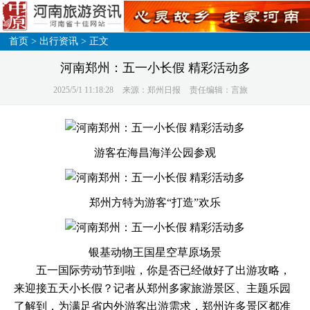
首页
>
出行资讯
> 正文
河南郑州：五一小长假 精彩活动多
2025/5/1 11:18:28
来源：郑州日报
责任编辑：言旅
游客在海昌海洋公园参观
郑州方特为游客“打造”欢乐
银基动物王国星空草原场景
五一国际劳动节到啦，你是否已经做好了出游攻略，
来迎接五天小长假？记者从郑州多家旅游景区、主题乐园
了解到，为满足省内外游客出游需求，郑州许多景区都准