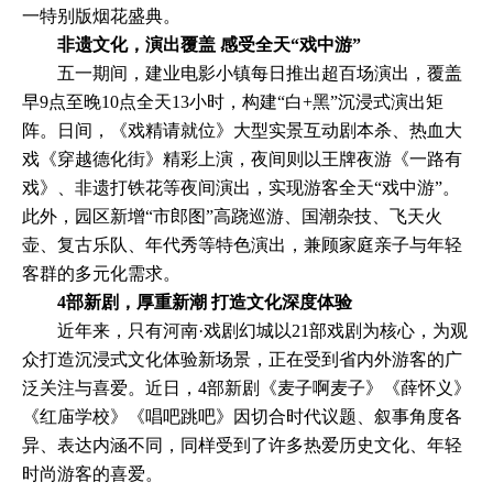
一特别版烟花盛典。
非遗文化，演出覆盖 感受全天“戏中游”
五一期间，建业电影小镇每日推出超百场演出，覆盖
早9点至晚10点全天13小时，构建“白+黑”沉浸式演出矩
阵。日间，《戏精请就位》大型实景互动剧本杀、热血大
戏《穿越德化街》精彩上演，夜间则以王牌夜游《一路有
戏》、非遗打铁花等夜间演出，实现游客全天“戏中游”。
此外，园区新增“市郎图”高跷巡游、国潮杂技、飞天火
壶、复古乐队、年代秀等特色演出，兼顾家庭亲子与年轻
客群的多元化需求。
4部新剧，厚重新潮 打造文化深度体验
近年来，只有河南·戏剧幻城以21部戏剧为核心，为观
众打造沉浸式文化体验新场景，正在受到省内外游客的广
泛关注与喜爱。近日，4部新剧《麦子啊麦子》《薛怀义》
《红庙学校》《唱吧跳吧》因切合时代议题、叙事角度各
异、表达内涵不同，同样受到了许多热爱历史文化、年轻
时尚游客的喜爱。