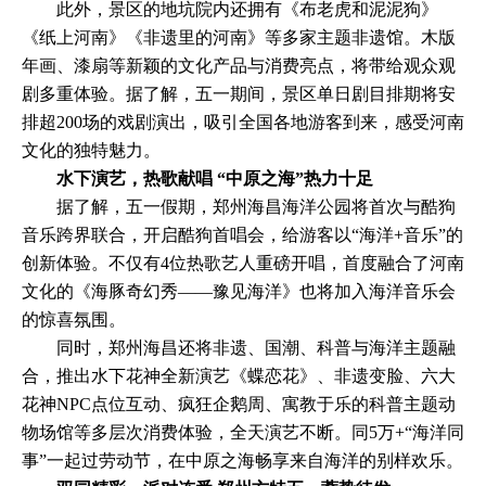
此外，景区的地坑院内还拥有《布老虎和泥泥狗》
《纸上河南》《非遗里的河南》等多家主题非遗馆。木版
年画、漆扇等新颖的文化产品与消费亮点，将带给观众观
剧多重体验。据了解，五一期间，景区单日剧目排期将安
排超200场的戏剧演出，吸引全国各地游客到来，感受河南
文化的独特魅力。
水下演艺，热歌献唱 “中原之海”热力十足
据了解，五一假期，郑州海昌海洋公园将首次与酷狗
音乐跨界联合，开启酷狗首唱会，给游客以“海洋+音乐”的
创新体验。不仅有4位热歌艺人重磅开唱，首度融合了河南
文化的《海豚奇幻秀——豫见海洋》也将加入海洋音乐会
的惊喜氛围。
同时，郑州海昌还将非遗、国潮、科普与海洋主题融
合，推出水下花神全新演艺《蝶恋花》、非遗变脸、六大
花神NPC点位互动、疯狂企鹅周、寓教于乐的科普主题动
物场馆等多层次消费体验，全天演艺不断。同5万+“海洋同
事”一起过劳动节，在中原之海畅享来自海洋的别样欢乐。