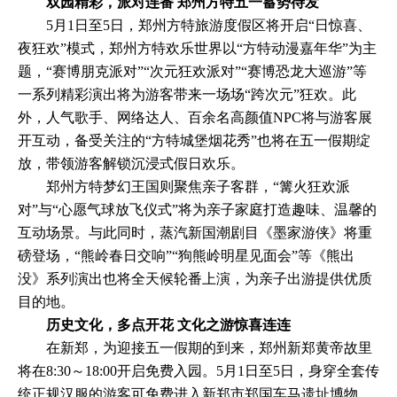
双园精彩，派对连番 郑州方特五一蓄势待发
5月1日至5日，郑州方特旅游度假区将开启“日惊喜、
夜狂欢”模式，郑州方特欢乐世界以“方特动漫嘉年华”为主
题，“赛博朋克派对”“次元狂欢派对”“赛博恐龙大巡游”等
一系列精彩演出将为游客带来一场场“跨次元”狂欢。此
外，人气歌手、网络达人、百余名高颜值NPC将与游客展
开互动，备受关注的“方特城堡烟花秀”也将在五一假期绽
放，带领游客解锁沉浸式假日欢乐。
郑州方特梦幻王国则聚焦亲子客群，“篝火狂欢派
对”与“心愿气球放飞仪式”将为亲子家庭打造趣味、温馨的
互动场景。与此同时，蒸汽新国潮剧目《墨家游侠》将重
磅登场，“熊岭春日交响”“狗熊岭明星见面会”等《熊出
没》系列演出也将全天候轮番上演，为亲子出游提供优质
目的地。
历史文化，多点开花 文化之游惊喜连连
在新郑，为迎接五一假期的到来，郑州新郑黄帝故里
将在8:30～18:00开启免费入园。5月1日至5日，身穿全套传
统正规汉服的游客可免费进入新郑市郑国车马遗址博物