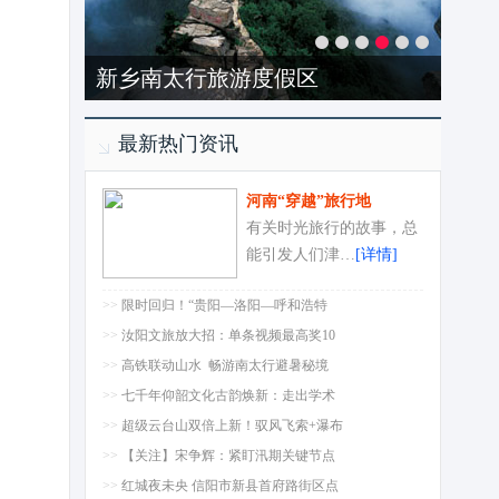
开封清明上河园
最新热门资讯
河南“穿越”旅行地
有关时光旅行的故事，总
能引发人们津…
[详情]
>>
限时回归！“贵阳—洛阳—呼和浩特
>>
汝阳文旅放大招：单条视频最高奖10
>>
高铁联动山水 畅游南太行避暑秘境
>>
七千年仰韶文化古韵焕新：走出学术
>>
超级云台山双倍上新！驭风飞索+瀑布
>>
【关注】宋争辉：紧盯汛期关键节点
>>
红城夜未央 信阳市新县首府路街区点