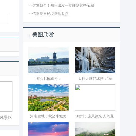
>>
夕发朝至！郑州出发一觉睡到这些宝藏
>>
信阳夏日秘境营地盘点
美图欣赏
图说丨柘城县：‌
太行大峡谷冰挂：“童
河南虞城：秋染小城美
郑州：凉风徐来 人间最
风景区