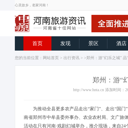
心灵故乡，老家河南！
首页
发现
景区
酒店
您的当前位置：
网站首页
>
出行资讯
> >郑州：游“幻乐之城” 品
郑州：游“幻
http://www.hnta.cn 添加时
为推动全县更多农产品走出“家门”、走出“国门”，
南省郑州市中牟县委外事办、农业农村局、文广旅体
活动在只有河南·戏剧幻城举办，推介现场，来自24