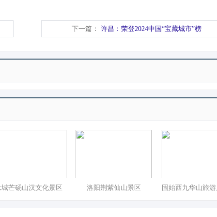
下一篇：
许昌：荣登2024中国“宝藏城市”榜
永城芒砀山汉文化景区
洛阳荆紫仙山景区
固始西九华山旅游