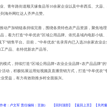
、青年路街道顺天缘食品等10余家企业以及中牟西瓜、大蒜、
受到海外网红达人齐声点赞。
动产加销链条持续完善，围绕各类特色农产品资源，聚焦地理
产品，着力打造“中牟优农”区域公用品牌。依托县域内电影小镇、
线下”销售平台。目前，“中牟优农”名录库内已入选20余家农业企
加工产品、名特优新农产品等。
模式，持续打造“区域公用品牌+农业企业品牌+农产品品牌”的
介活动，积极拓展运用短视频及直播营销方式，打造“中牟优农”
企业受益，有力有效助推乡村全面振兴。
(作者：卢文军 责任编辑：言旅) 【
回到顶部
】 【
返回上页
】 【
关闭