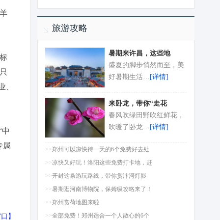
羊
旅游攻略
暑期来许昌，这些地
标
盛夏的脚步悄然而至，美
只
好暑期生活…
[详情]
业、
来卧龙，带你“走花
春风吹绿田野吹红鲜花，
吹暖了卧龙…
[详情]
“中
专属
>>
郑州可以凉快待一天的6个免费好去处
>>
凉快又好玩！洛阳这些免费打卡地，赶
>>
开封这条游玩路线，带你赏汴河灯影
>>
暑期逛河南博物院，保姆级攻略来了！
>>
郑州赏荷地图来啦
>>
全部免费！郑州适合一个人散心的6个
窗口
】