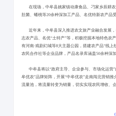
在现场，中牟县姚家镇动康食品、刁家乡辰耕农业
肚菌、蟠桃等20余种深加工产品、名优特新农产品
近年来，中牟县深入推进农文旅产业融合发展，推
志农产品、名优“土特产”等，积极挖掘本地特色农
有河南·戏剧幻城等8大主题公园，搭建农产品“线上
农民合作社等企业品牌，产品名录库涵盖50余种深
中牟县将以“政府主导、企业参与、市场化运营”的
牟优农”品牌矩阵，开展“中牟优农”走南闯北营销推
流量池，将流量转变为销量，切实实现农民增收、