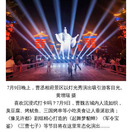
7月9日晚上，曹丞相府景区以灯光秀演出吸引游客目光。
黄增瑞 摄
喜欢沉浸式打卡吗？7月9日，曹魏古城内人流如织，
臭豆腐、烤鱿鱼、三国烤串等小吃美食让人垂涎欲滴；
《豫见许都》剧组精心打造的《起舞梦貂蝉》《军令宝
鉴》《三曹七子》等节目将在这里常态化演出……