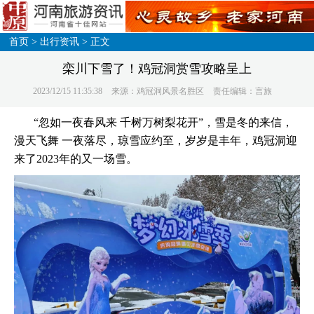
首页
>
出行资讯
> 正文
栾川下雪了！鸡冠洞赏雪攻略呈上
2023/12/15 11:35:38
来源：鸡冠洞风景名胜区
责任编辑：言旅
“忽如一夜春风来 千树万树梨花开”，雪是冬的来信，
漫天飞舞 一夜落尽，琼雪应约至，岁岁是丰年，鸡冠洞迎
来了2023年的又一场雪。