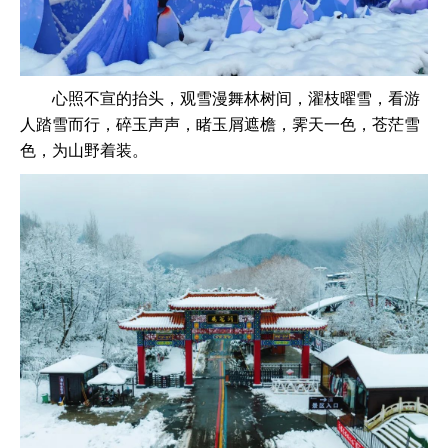
心照不宣的抬头，观雪漫舞林树间，濯枝曜雪，看游
人踏雪而行，碎玉声声，睹玉屑遮檐，霁天一色，苍茫雪
色，为山野着装。