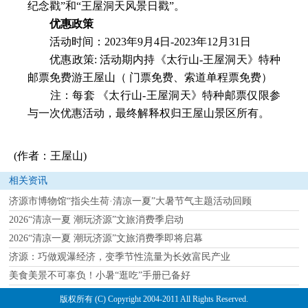
纪念戳”和“王屋洞天风景日戳”。
优惠政策
活动时间：2023年9月4日-2023年12月31日
优惠政策: 活动期内持《太行山-王屋洞天》特种
邮票免费游王屋山（ 门票免费、索道单程票免费）
注：每套 《太行山-王屋洞天》特种邮票仅限参
与一次优惠活动，最终解释权归王屋山景区所有。
(作者：王屋山)
相关资讯
济源市博物馆“指尖生荷·清凉一夏”大暑节气主题活动回顾
2026“清凉一夏 潮玩济源”文旅消费季启动
2026“清凉一夏 潮玩济源”文旅消费季即将启幕
济源：巧做观瀑经济，变季节性流量为长效富民产业
美食美景不可辜负！小暑“逛吃”手册已备好
版权所有 (C) Copyright 2004-2011 All Rights Reserved.