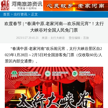
首页
>
出行资讯
> 正文
欢度春节 | “春满中原.老家河南—欢乐闹元宵”！太行
大峡谷对全国人民免门票
2023/1/27 20:41:21
来源：太行大峡谷
责任编辑：言旅
“春满中原·老家河南”欢乐闹元宵，太行大峡谷景区自2
023年1月28日～2月5日对全国游客免门票（仅收取60元/人
景区内部交通费）。