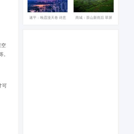
遂平：晚霞漫天卷 诗意
商城：茶山新雨后 翠屏
星空
等。
才可