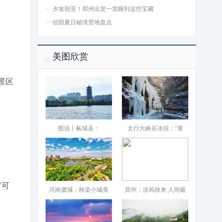
>>
夕发朝至！郑州出发一觉睡到这些宝藏
>>
信阳夏日秘境营地盘点
美图欣赏
景区
图说丨柘城县：‌
太行大峡谷冰挂：“童
方可
河南虞城：秋染小城美
郑州：凉风徐来 人间最