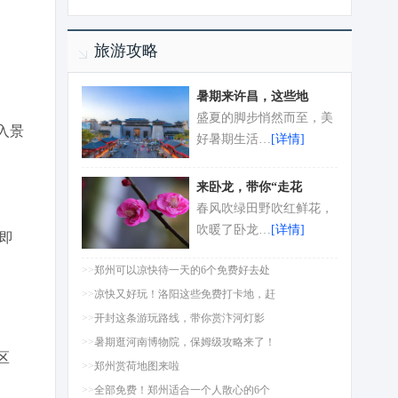
旅游攻略
暑期来许昌，这些地
盛夏的脚步悄然而至，美
入景
好暑期生活…
[详情]
来卧龙，带你“走花
春风吹绿田野吹红鲜花，
吹暖了卧龙…
[详情]
即
>>
郑州可以凉快待一天的6个免费好去处
>>
凉快又好玩！洛阳这些免费打卡地，赶
>>
开封这条游玩路线，带你赏汴河灯影
>>
暑期逛河南博物院，保姆级攻略来了！
区
>>
郑州赏荷地图来啦
>>
全部免费！郑州适合一个人散心的6个