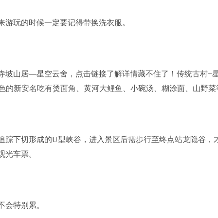
来游玩的时候一定要记得带换洗衣服。
坡山居—星空云舍，点击链接了解详情藏不住了！传统古村+
色的新安名吃有烫面角、黄河大鲤鱼、小碗汤、糊涂面、山野菜
踪下切形成的U型峡谷，进入景区后需步行至终点站龙隐谷，
免观光车票。
不会特别累。