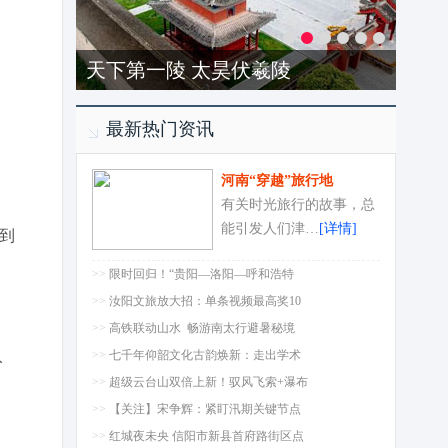
洛阳-龙潭大峡谷
最新热门资讯
河南“穿越”旅行地
有关时光旅行的故事，总
能引发人们津…
[详情]
到
>>
限时回归！“贵阳—洛阳—呼和浩特
>>
汝阳文旅放大招：单条视频最高奖10
>>
高铁联动山水 畅游南太行避暑秘境
入
>>
七千年仰韶文化古韵焕新：走出学术
>>
超级云台山双倍上新！驭风飞索+瀑布
>>
【关注】宋争辉：紧盯汛期关键节点
>>
红城夜未央 信阳市新县首府路街区点