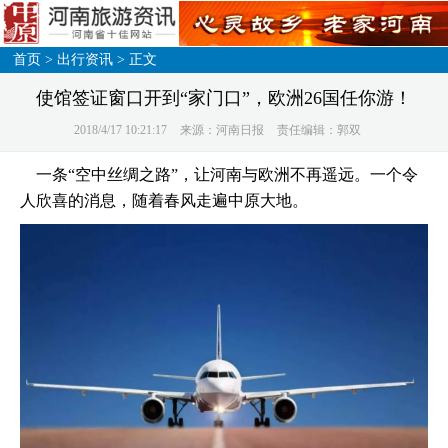
首页
>
出行资讯
> 正文
使馆签证窗口开到“家门口”，欧洲26国任你游！
2018/4/17 10:21:17
来源：河南日报
责任编辑：郭双
一条“空中丝绸之路”，让河南与欧洲不再遥远。一个令
人欣喜的消息，随着春风走遍中原大地。