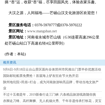
摘 “杏”运，收获“杏”福，尽享田园风光，体验农家乐趣。
大汉之源，人间福地——芒砀山汉文化旅游区欢迎您！
景区服务电话：
0370-5970777或0370-5970222
景区网址：
www.mangshan.net
景区地址：
河南省永城市芒山镇（G30连霍高速296公里
处芒砀山站口下高速右转4公里即到）
(作者：本站)
相关资讯
9月6日-9月18日云台山景区面向全体郑州市民推出门票半价优惠活动
国际邮轮船票免费抢！首届海上驴友狂欢节火热开启
陕州地坑院+民俗+灯会，成为河南旅游响亮品牌，带动当地文旅产
业
不过十五都是年，2019新春行走三门峡 六条精品旅游线路随你挑
赤脚走刀锋、高杆舞狮、无人机烟火秀、千年非遗传承打铁花，灵宝