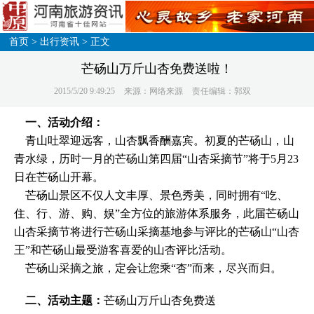
首页
>
出行资讯
> 正文
芒砀山万斤山杏免费送啦！
2015/5/20 9:49:25
来源：网络来源
责任编辑：郭双
一、活动介绍：
青山吐翠迎远客，山杏飘香酬嘉宾。初夏的芒砀山，山
青水绿，历时一月的芒砀山第四届“山杏采摘节”将于5月23
日在芒砀山开幕。
芒砀山景区不仅人文丰厚、景色秀美，同时拥有“吃、
住、行、游、购、娱”全方位的旅游体系服务，此届芒砀山
山杏采摘节将进行芒砀山采摘基地参与评比的芒砀山“山杏
王”和芒砀山最受游客喜爱的山杏评比活动。
芒砀山采摘之旅，定会让您乘“杏”而来，尽兴而归。
二、活动主题：
芒砀山万斤山杏免费送