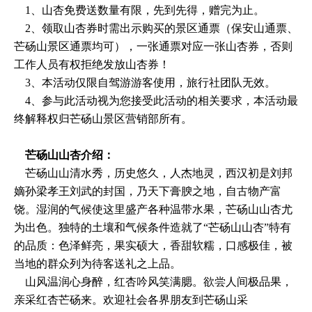
1、山杏免费送数量有限，先到先得，赠完为止。
2、领取山杏券时需出示购买的景区通票（保安山通票、
芒砀山景区通票均可），一张通票对应一张山杏券，否则
工作人员有权拒绝发放山杏券！
3、本活动仅限自驾游游客使用，旅行社团队无效。
4、参与此活动视为您接受此活动的相关要求，本活动最
终解释权归芒砀山景区营销部所有。
芒砀山山杏介绍：
芒砀山山清水秀，历史悠久，人杰地灵，西汉初是刘邦
嫡孙梁孝王刘武的封国，乃天下膏腴之地，自古物产富
饶。湿润的气候使这里盛产各种温带水果，芒砀山山杏尤
为出色。独特的土壤和气候条件造就了“芒砀山山杏”特有
的品质：色泽鲜亮，果实硕大，香甜软糯，口感极佳，被
当地的群众列为待客送礼之上品。
山风温润心身醉，红杏吟风笑满腮。欲尝人间极品果，
亲采红杏芒砀来。欢迎社会各界朋友到芒砀山采