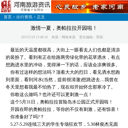
首页
>
出行资讯
> 正文
激情一夏，奥帕拉拉开园啦！
2015/5/19 13:40:10
来源：网络来源
责任编辑：郭双
最近的天温度都很高，大街上一眼看去人们也都是清凉
的装扮了。看到有正在给路两旁绿化带的花草洒水，有点
想跑进水里的冲动，觉得淋一下的话，应该会凉爽很多。
你有过这样的想法吗？顶着大大的烈日，看见洒水想跑
到里面，看到河水(当然，提前很清澈)想跳进去…我曾在
冬天里想着我最不怕热了，现在却开始怀念那寒冷了。
你敢这么做吗？也许还可以更刺激一点！
这个5月31日，奥帕拉拉冒险岛水公园正式开园啦！
开园在即的奥帕拉拉，等你的不仅有刺激，还有惊喜！
你准备好了吗?？
5.27-5.29连续三天的学生专场狂欢节，5.30林俊杰见面