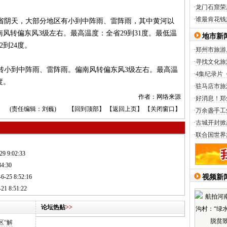
·
龙门石窟荣
·
谁最肯花钱
阴天，大部分地区有小到中阵雨、雷阵雨，其中黄河以
风转偏东风3级左右。最高温度：全省29到31度。最低温
地市新
2到24度。
·
郑州市旅游
·
寻找文化旅
小到中阵雨、雷阵雨。偏南风转偏东风3级左右。最高温
·
4集纪录片
度。
·
驻马店市旅
作者：网络来源
·
好消息！郑
(责任编辑：刘巍) 【
回到顶部
】 【
返回上页
】 【
关闭窗口
】
·
万余盏手工
·
古城开封掀
·
联合国世界
29 9:02:33
34:30
6-25 8:52:16
视频新
21 8:51:22
论坛热贴
>>
区“解