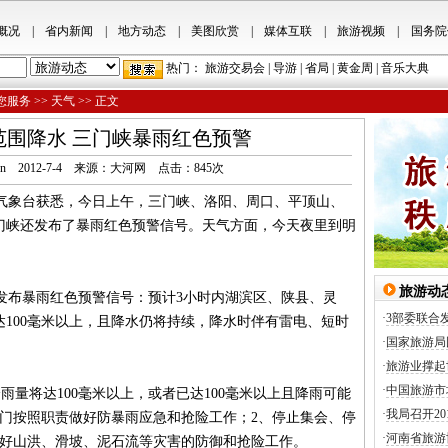
概况
|
省内新闻
|
地方动态
|
美图欣赏
|
媒体互联
|
旅游视频
|
国务院
热门：
旅游交易会
|
导游
|
省局
|
黄金周
|
音乐大典
您服务
>>
天气
>> 正文
范围降水 三门峡暴雨红色预警
hnta.cn 2012-7-4 来源：大河网 点击：
845
次
省气象台获悉，今日上午，三门峡、洛阳、周口、平顶山、
门峡还发布了暴雨红色预警信号。天气方面，今天夜里到明
旅游动
分发布暴雨红色预警信号：预计3小时内湖滨区、陕县、灵
·
3部委联合
100毫米以上，且降水仍将持续，降水时伴有雷电、短时
·
国家旅游局
·
旅游业撑起
·
中国旅游市
量将达100毫米以上，或者已达100毫米以上且降雨可能
·
我局召开2
部门按照职责做好防暴雨应急和抢险工作；2、停止集会、停
·
河南省旅游
做好山洪、滑坡、泥石流等灾害的防御和抢险工作。