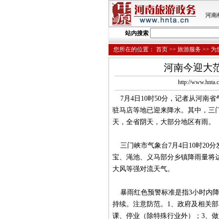
河南
站内搜索
您所在的位置：
首页
>>
旅游服务
>>
为
河南今迎大
http://www.
7月4日10时50分，记者从河南
驻马店等地已迎来降水。其中，三
天，全省阴天，大部分地区有雨。
三门峡市气象台7月4日10时20
宝、渑池、义马部分乡镇降雨量将达
大风等强对流天气。
暴雨红色预警标准是指3小时内降雨
持续。注意防范。1、政府及相关
课、停业（除特殊行业外）；3、