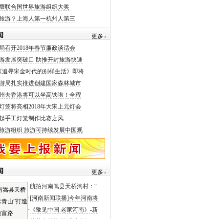
膺联合国世界旅游组织大奖
旅游？上海人第一杭州人第三
闻
更多
局召开2018年春节廉政谈话会
游发展突破口 助推开封旅游快速
《追寻宋金时代的别样生活》即将
游局扎实推进创建国家森林城市
州去香港将可以坐高铁啦！全程
灯笼将亮相2018年大宋上元灯会
起手工灯笼制作比赛之风
旅游组织 旅游可持续发展中国观
闻
更多
·
航拍河南嵩县天桥沟村：“
·
[河南新闻联播]今年河南将
·
《豫见中国 老家河南》-新