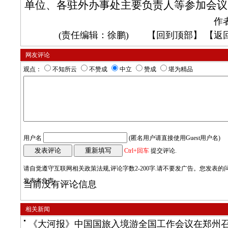
单位、各驻外办事处主要负责人等参加会议
作
(责任编辑：徐鹏) 【
回到顶部
】 【
返
网友评论
观点：
不知所云
不赞成
中立
赞成
堪为精品
用户名
(匿名用户请直接使用Guest用户名)
Ctrl+回车
提交评论.
请自觉遵守互联网相关政策法规,评论字数2-200字.请不要发广告。您发表
发表者负责
当前没有评论信息
相关新闻
《大河报》中国国旅入境游全国工作会议在郑州