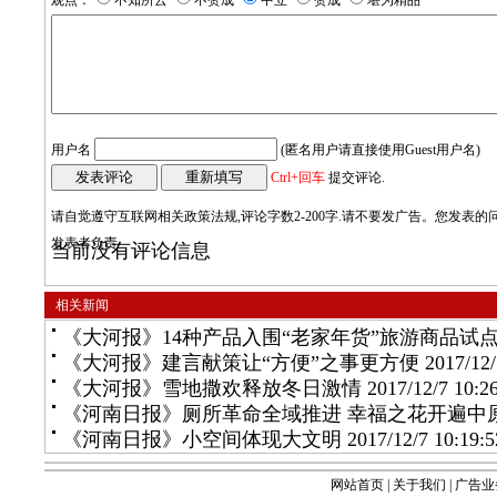
观点：
不知所云
不赞成
中立
赞成
堪为精品
用户名
(匿名用户请直接使用Guest用户名)
Ctrl+回车
提交评论.
请自觉遵守互联网相关政策法规,评论字数2-200字.请不要发广告。您发表
发表者负责
当前没有评论信息
相关新闻
《大河报》14种产品入围“老家年货”旅游商品试
《大河报》建言献策让“方便”之事更方便
2017/12/
《大河报》雪地撒欢释放冬日激情
2017/12/7 10:2
《河南日报》厕所革命全域推进 幸福之花开遍中
《河南日报》小空间体现大文明
2017/12/7 10:19:5
网站首页
|
关于我们
|
广告业