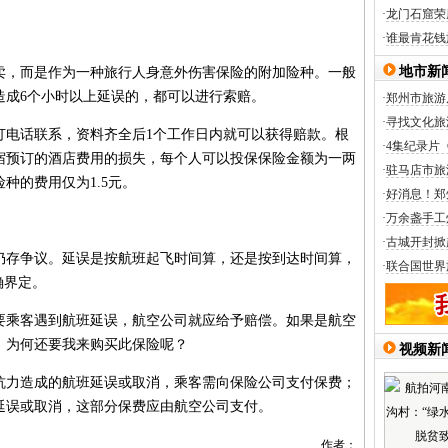
·
龙门石窟荣
·
谁最肯花钱
地市新
，而是作为一种旅行人身意外伤害保险的附加险种。一般
造成6个小时以上延误的，都可以进行索赔。
·
郑州市旅游
·
寻找文化旅
电话联系，资料齐全后1个工作日内就可以获得赔款。根
·
4集纪录片
宿预订的酒店费用的损失，每个人可以投保保险金额为一两
·
驻马店市旅
种的费用仅为1.5元。
·
好消息！郑
·
万余盏手工
·
古城开封掀
存争议。延误是按航班起飞时间算，还是按到达时间算，
·
联合国世界
确界定。
乘客遇到航班延误，航空公司就应给予赔偿。如果是航空
，为何还要我来购买此保险呢？
视频新
力造成的航班延误或取消，乘客需向保险公司支付保费；
延误或取消，这部分保费应由航空公司支付。
作者：