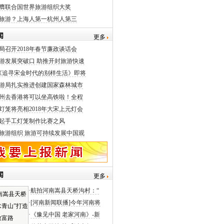
膺联合国世界旅游组织大奖
旅游？上海人第一杭州人第三
闻
更多
局召开2018年春节廉政谈话会
游发展突破口 助推开封旅游快速
《追寻宋金时代的别样生活》即将
游局扎实推进创建国家森林城市
州去香港将可以坐高铁啦！全程
灯笼将亮相2018年大宋上元灯会
起手工灯笼制作比赛之风
旅游组织 旅游可持续发展中国观
闻
更多
·
航拍河南嵩县天桥沟村：“
·
[河南新闻联播]今年河南将
·
《豫见中国 老家河南》-新