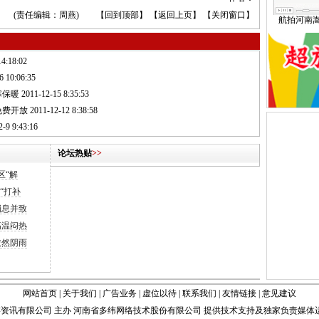
(责任编辑：周燕) 【
回到顶部
】 【
返回上页
】 【
关闭窗口
】
航拍河南
4:18:02
6 10:06:35
寒保暖
2011-12-15 8:35:53
免费开放
2011-12-12 8:38:58
-9 9:43:16
论坛热贴
>>
区“解
“打补
消息并致
高温闷热
依然阴雨
网站首页
|
关于我们
|
广告业务
|
虚位以待
|
联系我们
|
友情链接
|
意见建议
资讯有限公司 主办 河南省多纬网络技术股份有限公司 提供技术支持及独家负责媒体