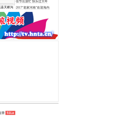
·
佳节出游忙 快乐过大年
嵩县天桥沟
·
2017“老家河南”欢迎海内
运营
51La