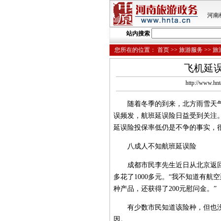
河南
站内搜索
您所在的位置：
首页
>>
旅游服务
>>
旅
飞机延误
http://www
随着冬季的到来，北方雨雪天气
误频发，航班延误险日益受到关注。
延误险投保率低仍是不争的事实，
八成人不知航班延误险
成都市民李先生近日从北京返回
多花了1000多元。“我不知道有
种产品，还获得了200元慰问金。”
有少数市民知道该险种，但也没
因。