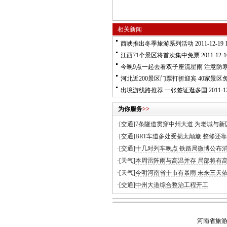
相关新闻
西峡推出冬季旅游系列活动
2011-12-19 1
江西71个景区将首次集中免票
2011-12-1
今晚9点一起去看双子座流星雨 注意防
河北近200景区门票打折迎宾 40家景区
出境游线路推荐 一张签证逛多国
2011-12
为你服务
>>
·[交通]
7条隧道贯穿中州大道 为老城与新
·[交通]
BRT车道多处受损太颠簸 整修还靠
·[交通]
十几对列车晚点 铁路局微博公布
·[天气]
本周雷阵雨与高温并存 局部将有
·[天气]
今明河南省十市有暴雨 未来三天
·[交通]
中州大道综合整治工程开工
河南省旅游