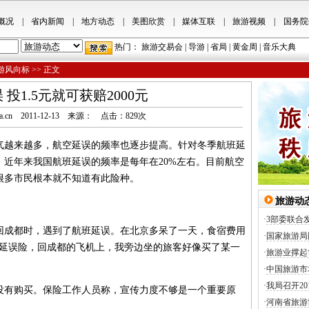
概况
|
省内新闻
|
地方动态
|
美图欣赏
|
媒体互联
|
旅游视频
|
国务院
热门：
旅游交易会
|
导游
|
省局
|
黄金周
|
音乐大典
游风向标
>> 正文
 投1.5元就可获赔2000元
.hnta.cn 2011-12-13 来源： 点击：
829
次
越来越多，航空延误的频率也逐步提高。针对冬季航班延
近年来我国航班延误的频率是每年在20%左右。目前航空
很多市民根本就不知道有此险种。
旅游动
·
3部委联合
成都时，遇到了航班延误。在北京多呆了一天，食宿费用
·
国家旅游局
航空延误险，回成都的飞机上，我旁边坐的旅客好像买了某一
·
旅游业撑起
·
中国旅游市
·
我局召开2
有购买。保险工作人员称，宣传力度不够是一个重要原
·
河南省旅游