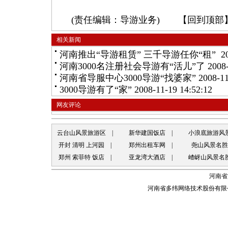
(责任编辑：导游业务) 【
回到顶部
相关新闻
河南推出“导游租赁” 三千导游任你“租”
20
河南3000名注册社会导游有“活儿”了
2008-
河南省导服中心3000导游“找婆家”
2008-11
3000导游有了“家”
2008-11-19 14:52:12
网友评论
云台山风景旅游区
|
新华建国饭店
|
小浪底旅游风
开封 清明 上河园
|
郑州出租车网
|
尧山风景名胜
郑州 索菲特 饭店
|
亚龙湾大酒店
|
嵖岈山风景名
河南省
河南省多纬网络技术股份有限