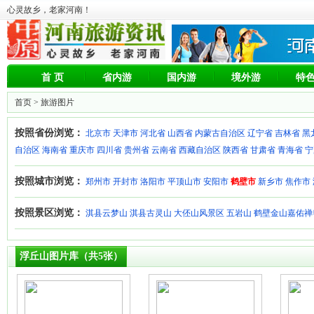
心灵故乡，老家河南！
首 页
省内游
国内游
境外游
特
首页
> 旅游图片
按照省份浏览：
北京市
天津市
河北省
山西省
内蒙古自治区
辽宁省
吉林省
黑
自治区
海南省
重庆市
四川省
贵州省
云南省
西藏自治区
陕西省
甘肃省
青海省
宁
按照城市浏览：
郑州市
开封市
洛阳市
平顶山市
安阳市
鹤壁市
新乡市
焦作市
按照景区浏览：
淇县云梦山
淇县古灵山
大伾山风景区
五岩山
鹤壁金山嘉佑禅
浮丘山图片库（共5张）