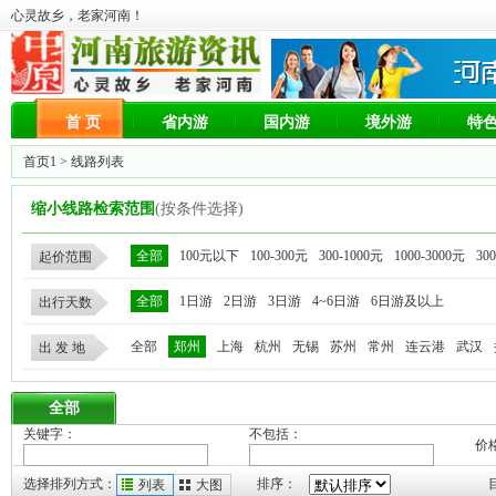
心灵故乡，老家河南！
首 页
省内游
国内游
境外游
特
首页1
> 线路列表
缩小线路检索范围
(按条件选择)
全部
100元以下
100-300元
300-1000元
1000-3000元
30
起价范围
全部
1日游
2日游
3日游
4~6日游
6日游及以上
出行天数
全部
郑州
上海
杭州
无锡
苏州
常州
连云港
武汉
出 发 地
全部
关键字：
不包括：
价
选择排列方式：
排序：
列表
大图