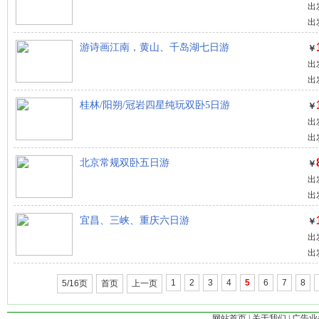
出
出
游诗画江南，黄山、千岛湖七日游
￥
出
出
桂林/阳朔/冠岩四星纯玩双卧5日游
￥
出
出
北京常规双卧五日游
￥
出
出
宜昌、三峡、重庆六日游
￥
出
出
1
2
3
4
5
6
7
8
5/16页
首页
上一页
网站首页
|
关于我们
|
广告业