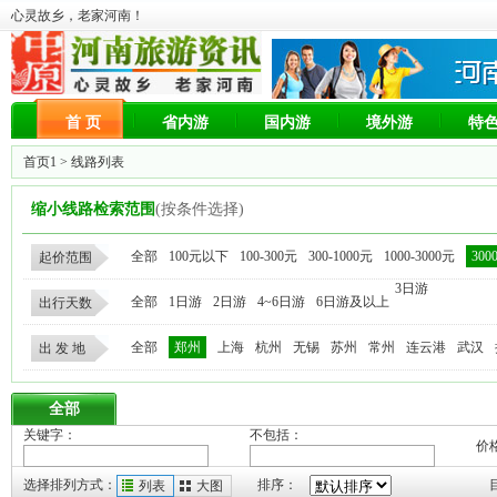
心灵故乡，老家河南！
首 页
省内游
国内游
境外游
特
首页1
> 线路列表
缩小线路检索范围
(按条件选择)
全部
100元以下
100-300元
300-1000元
1000-3000元
300
起价范围
3日游
全部
1日游
2日游
4~6日游
6日游及以上
出行天数
全部
郑州
上海
杭州
无锡
苏州
常州
连云港
武汉
出 发 地
全部
关键字：
不包括：
价
选择排列方式：
排序：
列表
大图