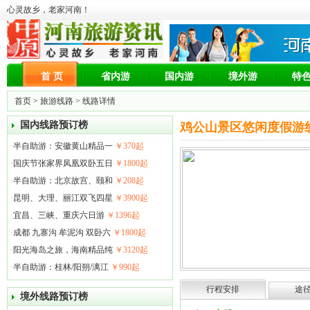
心灵故乡，老家河南！
首 页
省内游
国内游
境外游
特
首页
>
旅游线路
> 线路详情
国内线路预订榜
鸡公山景区悠闲度假游
·
半自助游：安徽黄山精品一
￥370起
·
国庆节张家界凤凰双卧五日
￥1800起
·
半自助游：北京故宫、颐和
￥208起
·
昆明、大理、丽江双飞四星
￥3900起
·
宜昌、三峡、重庆六日游
￥1396起
·
成都 九寨沟 牟泥沟 双卧六
￥1800起
·
阳光海岛之旅，海南精品纯
￥3120起
·
半自助游：桂林/阳朔/漓江
￥990起
行程安排
途
境外线路预订榜