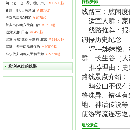
行程安排
·
匈、法、比、荷、德、卢、
￥12500起
线路三：悠闲度
·
希腊一地8天深度游
￥18770起
·
浪漫巴厘岛5日游
￥6270起
适宜人群：家
·
普吉岛四晚六天自由行
￥9510起
线路推荐：报晓峰
·
迪拜深度6日游
￥8450起
调停历史纪念
·
北京-圣彼得堡-莫斯科-北京
￥11450起
·
塞班、天宁两岛逍遥游
￥10890起
馆---姊妹楼、红
·
马尔代夫四晚六天精品游
￥27650起
群---长生谷（
推荐理由：史
您浏览过的线路
路线景点介绍：
鸡公山不仅有秀
格殊异、错落有
地、神话传说等
使游客流连忘返
途经景点