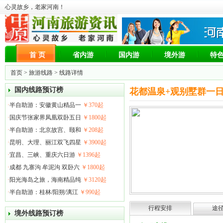
心灵故乡，老家河南！
首 页
省内游
国内游
境外游
特
首页
>
旅游线路
> 线路详情
国内线路预订榜
花都温泉+观别墅群一
·
半自助游：安徽黄山精品一
￥370起
·
国庆节张家界凤凰双卧五日
￥1800起
·
半自助游：北京故宫、颐和
￥208起
·
昆明、大理、丽江双飞四星
￥3900起
·
宜昌、三峡、重庆六日游
￥1396起
·
成都 九寨沟 牟泥沟 双卧六
￥1800起
·
阳光海岛之旅，海南精品纯
￥3120起
·
半自助游：桂林/阳朔/漓江
￥990起
行程安排
途
境外线路预订榜