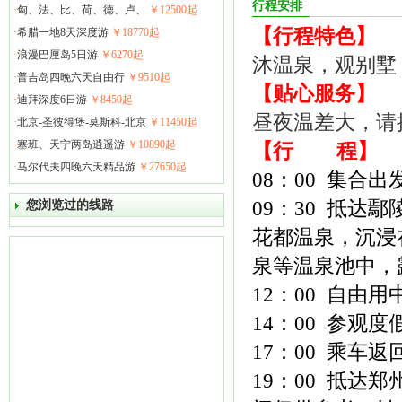
行程安排
·
匈、法、比、荷、德、卢、
￥12500起
【行程特色】
·
希腊一地8天深度游
￥18770起
·
浪漫巴厘岛5日游
￥6270起
沐温泉，观别墅
·
普吉岛四晚六天自由行
￥9510起
【贴心服务】
·
迪拜深度6日游
￥8450起
昼夜温差大，请
·
北京-圣彼得堡-莫斯科-北京
￥11450起
·
塞班、天宁两岛逍遥游
￥10890起
【行 程】
·
马尔代夫四晚六天精品游
￥27650起
08：00 集合
09：30 抵
您浏览过的线路
花都温泉，沉浸
泉等温泉池中，
12：00 自由用
14：00 参观
17：00 乘车返
19：00 抵