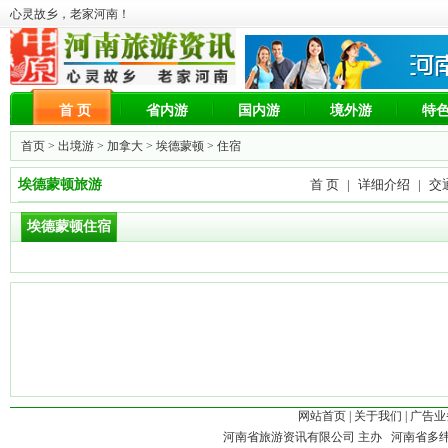
心灵故乡，老家河南！
首 页
省内游
国内游
境外游
特
首页 >
出境游
>
加拿大
>
埃德蒙顿
> 住宿
埃德蒙顿旅游
首 页
|
详细介绍
|
交
埃德蒙顿住宿
网站首页
|
关于我们
|
广告业
河南省旅游资讯有限公司 主办 河南省多