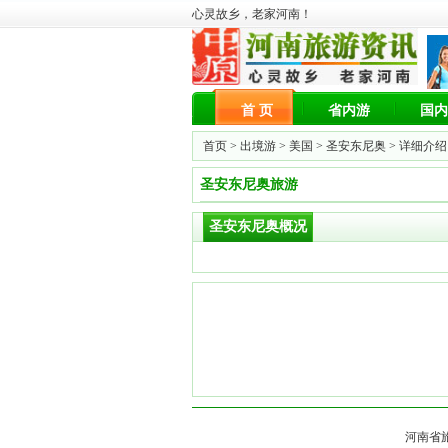
心灵故乡，老家河南！
首 页
省内游
国内
首页 >
出境游
>
美国
>
圣安东尼奥
> 详细介绍
圣安东尼奥旅游
圣安东尼奥概况
河南省