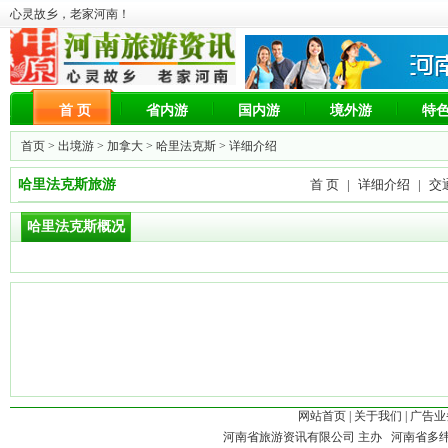
心灵故乡，老家河南！
首 页
省内游
国内游
境外游
特
首页 >
出境游
>
加拿大
>
哈里法克斯
> 详细介绍
哈里法克斯旅游
首 页
|
详细介绍
|
交
哈里法克斯概况
网站首页
|
关于我们
|
广告业
河南省旅游资讯有限公司 主办 河南省多