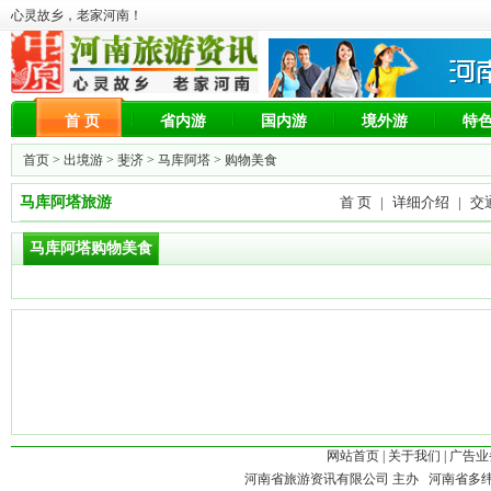
心灵故乡，老家河南！
首 页
省内游
国内游
境外游
特
首页 >
出境游
>
斐济
>
马库阿塔
> 购物美食
马库阿塔旅游
首 页
|
详细介绍
|
交
马库阿塔购物美食
网站首页
|
关于我们
|
广告业
河南省旅游资讯有限公司 主办 河南省多