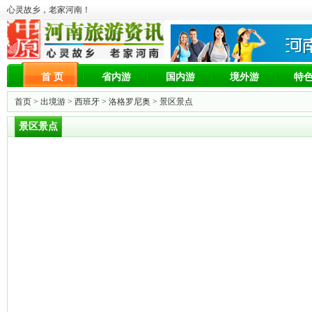
心灵故乡，老家河南！
首 页
省内游
国内游
境外游
特
首页 >
出境游
>
西班牙
>
洛格罗尼奥
> 景区景点
景区景点