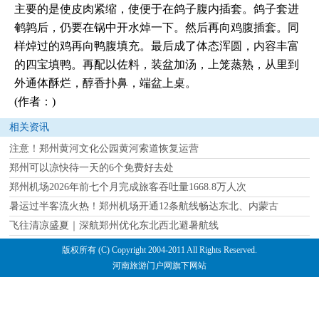
主要的是使皮肉紧缩，使便于在鸽子腹内插套。鸽子套进
鹌鹑后，仍要在锅中开水焯一下。然后再向鸡腹插套。同
样焯过的鸡再向鸭腹填充。最后成了体态浑圆，内容丰富
的四宝填鸭。再配以佐料，装盆加汤，上笼蒸熟，从里到
外通体酥烂，醇香扑鼻，端盆上桌。
(作者：)
相关资讯
注意！郑州黄河文化公园黄河索道恢复运营
郑州可以凉快待一天的6个免费好去处
郑州机场2026年前七个月完成旅客吞吐量1668.8万人次
暑运过半客流火热！郑州机场开通12条航线畅达东北、内蒙古
飞往清凉盛夏｜深航郑州优化东北西北避暑航线
版权所有 (C) Copyright 2004-2011 All Rights Reserved.
河南旅游门户网旗下网站