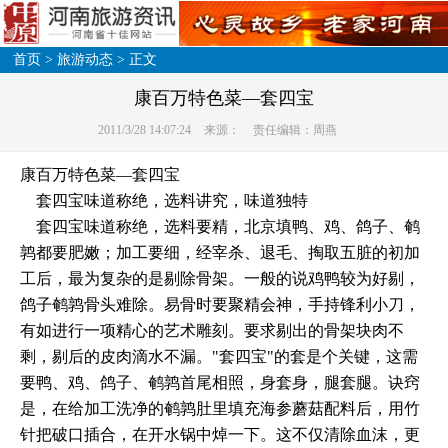
首页
>
旅游动态
> 正文
康百万特色菜—套四宝
2011/3/28 14:07:24
来源：
责任编辑：周燕
康百万特色菜—套四宝
套四宝味道称绝，选料讲究，味道独特
套四宝味道称绝，选料要精，北京填鸭、鸡、鸽子、鹌
鹑都要肥嫩；加工要细，经宰杀、退毛、掏取五脏的初加
工后，最为复杂的是剔除骨架。一般的说鸡鸭较为好剔，
鸽子鹌鹑骨头难除。易骨时要聚精会神，手持锋利小刀，
有如进行一项精心的艺术雕刻。要求剔出的骨架块肉不
剩，剔后的皮肉滴水不漏。"套四宝"的套是个关键，这需
要鸭、鸡、鸽子、鹌鹑首尾相照，身套身，腿套腿。诀窍
是，在给加工洗净的鹌鹑肚里填充海参蘑菇配料后，用竹
针把破口插合，在开水锅中焯一下。这不仅清除血沫，更