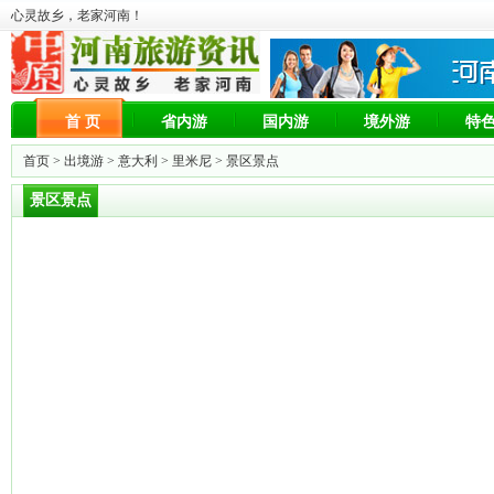
心灵故乡，老家河南！
首 页
省内游
国内游
境外游
特
首页 >
出境游
>
意大利
>
里米尼
> 景区景点
景区景点