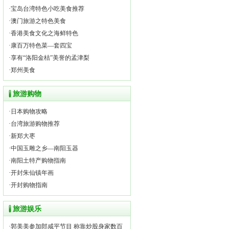
·
宝岛台湾特色小吃美食推荐
·
澳门旅游之特色美食
·
香港美食文化之海鲜特色
·
康百万特色菜—套四宝
·
享有“洛阳金桔”美誉的孟津梨
·
郑州美食
旅游购物
·
日本购物攻略
·
台湾旅游购物推荐
·
新郑大枣
·
中国玉雕之乡—南阳玉器
·
南阳土特产购物指南
·
开封朱仙镇年画
·
开封购物指南
旅游娱乐
·
郭美美参加郎咸平节目 称靠炒股身家数百