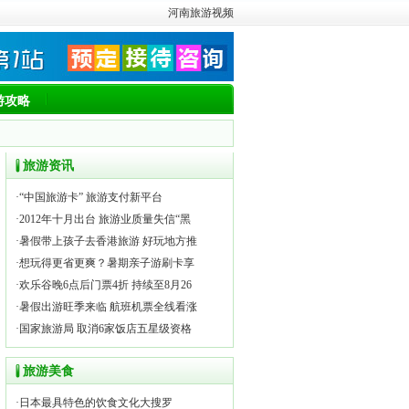
河南旅游视频
游攻略
旅游资讯
·
“中国旅游卡” 旅游支付新平台
·
2012年十月出台 旅游业质量失信“黑
·
暑假带上孩子去香港旅游 好玩地方推
·
想玩得更省更爽？暑期亲子游刷卡享
·
欢乐谷晚6点后门票4折 持续至8月26
·
暑假出游旺季来临 航班机票全线看涨
·
国家旅游局 取消6家饭店五星级资格
旅游美食
·
日本最具特色的饮食文化大搜罗