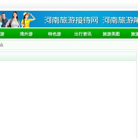
游
境外游
特色游
出行资讯
旅游美图
旅
景点