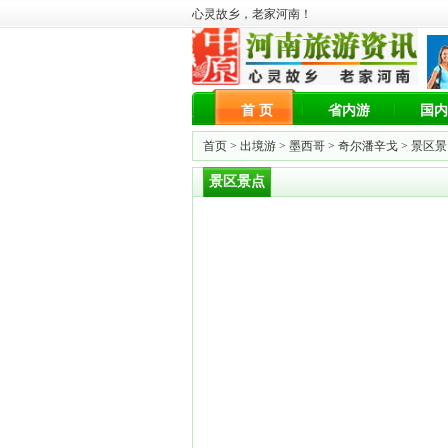
心灵故乡，老家河南！
首 页
省内游
国内
首页 >
出境游
>
墨西哥
>
奇尔潘辛戈
> 景区
景区景点