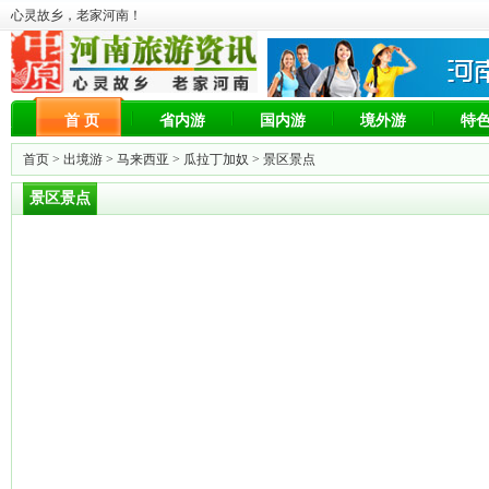
心灵故乡，老家河南！
首 页
省内游
国内游
境外游
特
首页 >
出境游
>
马来西亚
>
瓜拉丁加奴
> 景区景点
景区景点