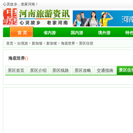
心灵故乡，老家河南！
首 页
省内游
国内游
境外游
特
首页 >
出境游
>
新加坡
>
新加坡
>
海底世界
> 景区住宿
()
海底世界
景区住
景区首页
景区介绍
景区线路
景区攻略
交通指南