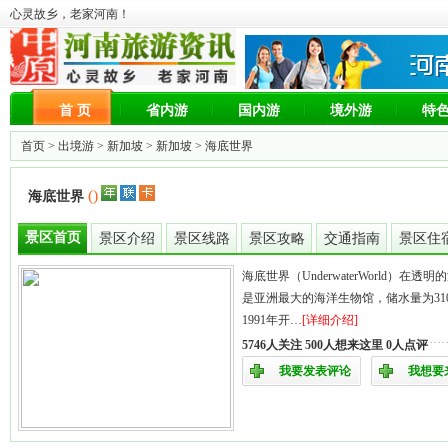
心灵故乡，老家河南！
首 页
省内游
国内游
境外游
特
首页 >
出境游
>
新加坡
>
新加坡
> 海底世界
()
海底世界
景区首页
景区介绍
景区线路
景区攻略
交通指南
景区住
海底世界（UnderwaterWorld）在
是亚洲最大的海洋生物馆，储水量为31
1991年开…
[详细介绍]
5746人关注 500人想来这里 0人点评
我要发表评论
我想要