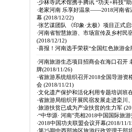
·
少林寺武术馆携手腾讯 “功夫+科技”
·
老家河南 乐享好温泉——2018河南
幕
(2018/12/22)
·
张艺谋团队 《印象·太极》项目正式启
·
河南省智慧旅游、市场宣传及乡村民
(2018/12/12)
·
喜报！河南选手荣获“全国红色旅游金
·
河南旅游生态项目招商会在海口召开 
牌
(2018/11/26)
·
省旅游系统组织召开2018全国导游资
会
(2018/11/21)
·
文化遗产保护和活化利用专题培训班
·
省旅游局组织开展民宿发展走进栾川
·
旅游扶贫已成为产业扶贫的生力军
(20
·
“中华源· 河南”亮相2018中国国际旅
·
2018中国功夫联盟会议开幕
(2018/11/1
·
第25期中西部地区旅游行政管理干部