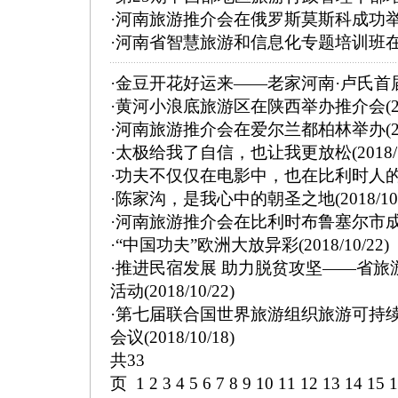
·
河南旅游推介会在俄罗斯莫斯科成功
·
河南省智慧旅游和信息化专题培训班
·
金豆开花好运来——老家河南·卢氏首
·
黄河小浪底旅游区在陕西举办推介会
(
·
河南旅游推介会在爱尔兰都柏林举办
(
·
太极给我了自信，也让我更放松
(2018/
·
功夫不仅仅在电影中，也在比利时人
·
陈家沟，是我心中的朝圣之地
(2018/10
·
河南旅游推介会在比利时布鲁塞尔市
·
“中国功夫”欧洲大放异彩
(2018/10/22)
·
推进民宿发展 助力脱贫攻坚——省旅
活动
(2018/10/22)
·
第七届联合国世界旅游组织旅游可持
会议
(2018/10/18)
共33
页
1
2
3
4
5
6
7
8
9
10
11
12
13
14
15
1