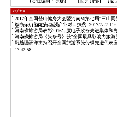
(责任编辑：徐鹏) 【
回到顶部
】 【
返
相关新闻
2017年全国登山健身大会暨河南省第七届“三山同
以白云山为龙头 加强产业对口扶贫
2017/7/27 11:
登
2017/10/16 10:36:36
河南省旅游局表彰2016年度电子政务先进集体和
河南省旅游局《头条号》获“全国最具影响力旅游
11:29:38
副总理汪洋主持召开全国旅游系统劳模先进代表
11:20:21
17:42:58