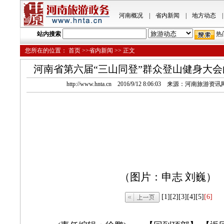
河南概况
|
省内新闻
|
地方动态
|
站内搜索
热
您所在的位置：
首页
>>省内新闻 >> 正文
河南省第六届“三山同登”群众登山健身大
http://www.hnta.cn 2016/9/12 8:06:03 来源：河南旅
（图片：申志 刘巍）
[1]
[2]
[3]
[4]
[5]
[6]