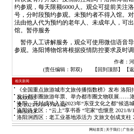
约参观，每天限额6000人。观众可提前关注
号，分时段预约参观。未预约者不得入馆。对
法由他人代为预约的老年人、未成年人，可出
馆。暂停服务
暂停人工讲解服务，观众可使用微信语音导
参观。洛阳博物馆将根据疫情防控要求及时调
作者：河
(责任编辑：郭双) 【
回到顶部
】 【
相关新闻
《全国重点旅游城市文旅传播指数榜》发布 洛阳
发行都市圈旅游年票、举办都市圈文物联展……
16:00:33
洛阳、开封成功入选2023年“东亚文化之都”候选
文
2021/8/16 17:01:52
洛阳洛龙区：“云上”享书香 “宅家”也惬意
2021/8/1
16:53:13
洛阳涧西区：老工业基地添活力 文旅文创成支柱
2
网站首页
|
关于我们
|
广告业