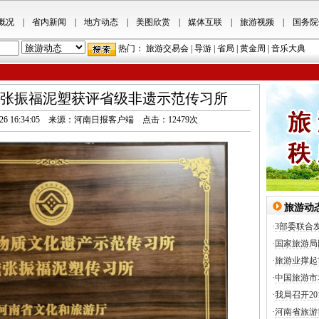
概况
|
省内新闻
|
地方动态
|
美图欣赏
|
媒体互联
|
旅游视频
|
国务院
热门：
旅游交易会
|
导游
|
省局
|
黄金周
|
音乐大典
张振福泥塑获评省级非遗示范传习所
2021/8/26 16:34:05 来源：河南日报客户端 点击：
12479
次
旅游动
·
3部委联合
·
国家旅游局
·
旅游业撑起
·
中国旅游市
·
我局召开2
·
河南省旅游