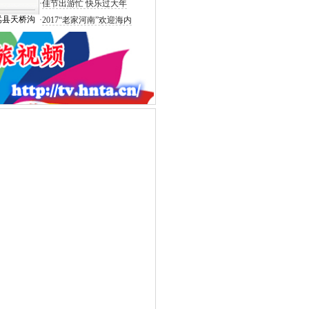
·
佳节出游忙 快乐过大年
嵩县天桥沟
·
2017“老家河南”欢迎海内