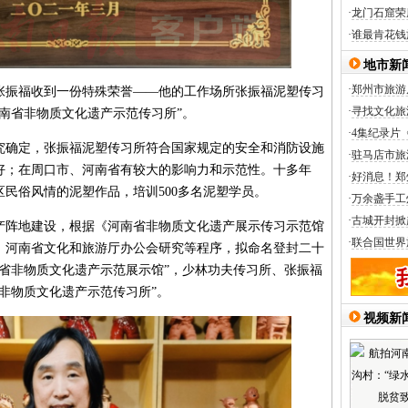
·
龙门石窟荣
·
谁最肯花钱
地市新
·
郑州市旅游
振福收到一份特殊荣誉——他的工作场所张振福泥塑传习
·
寻找文化旅
南省非物质文化遗产示范传习所”。
·
4集纪录片
确定，张振福泥塑传习所符合国家规定的安全和消防设施
·
驻马店市旅
好；在周口市、河南省有较大的影响力和示范性。十多年
·
好消息！郑
民俗风情的泥塑作品，培训500多名泥塑学员。
·
万余盏手工
·
古城开封掀
阵地建设，根据《河南省非物质文化遗产展示传习示范馆
·
联合国世界
、河南省文化和旅游厅办公会研究等程序，拟命名登封二十
南省非物质文化遗产示范展示馆”，少林功夫传习所、张振福
省非物质文化遗产示范传习所”。
视频新