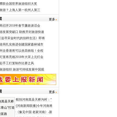
膺联合国世界旅游组织大奖
旅游？上海人第一杭州人第三
闻
更多
局召开2018年春节廉政谈话会
游发展突破口 助推开封旅游快速
《追寻宋金时代的别样生活》即将
游局扎实推进创建国家森林城市
州去香港将可以坐高铁啦！全程
灯笼将亮相2018年大宋上元灯会
起手工灯笼制作比赛之风
旅游组织 旅游可持续发展中国观
闻
更多
·
航拍河南嵩县天桥沟村：“
·
[河南新闻联播]今年河南将
·
《豫见中国 老家河南》-新