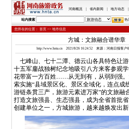
河南概况
|
省内新闻
|
地方动态
|
站内搜索
热
您所在的位置：
首页
>> 地市信息
方城：文旅融合谱华章
http://www.hnta.cn 2021/8/26 16:24:52 来源：河南日
七峰山、七十二潭、德云山各具特色让游
十五军鏖战独树纪念地吸引八方来客参观学
花带富一方百姓……从无到有，从弱到强。
索实施“县域景区化、景区全域化，连点成
游链条贯三产，旅游元素进万家”的文旅融
打造文旅强县、生态强县，成为全省首批省
创建单位之一，方城旅游，越来越焕发出新