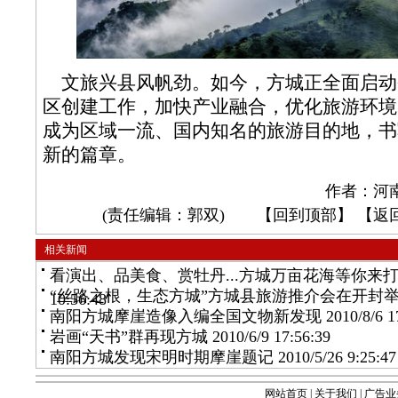
文旅兴县风帆劲。如今，方城正全面启动
区创建工作，加快产业融合，优化旅游环境
成为区域一流、国内知名的旅游目的地，书
新的篇章。
作者：河
(责任编辑：郭双) 【
回到顶部
】 【
返
相关新闻
看演出、品美食、赏牡丹...方城万亩花海等你来
“丝路之根，生态方城”方城县旅游推介会在开封
10:56:48
南阳方城摩崖造像入编全国文物新发现
2010/8/6 1
岩画“天书”群再现方城
2010/6/9 17:56:39
南阳方城发现宋明时期摩崖题记
2010/5/26 9:25:47
网站首页
|
关于我们
|
广告业