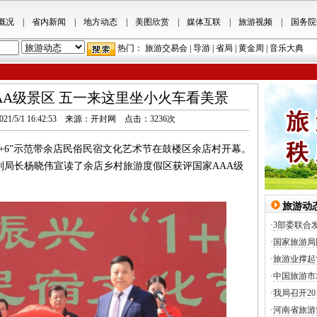
概况
|
省内新闻
|
地方动态
|
美图欣赏
|
媒体互联
|
旅游视频
|
国务院
热门：
旅游交易会
|
导游
|
省局
|
黄金周
|
音乐大典
AA级景区 五一来这里坐小火车看美景
.cn 2021/5/1 16:42:53 来源：开封网 点击：
3236
次
+6”示范带余店民俗民宿文化艺术节在鼓楼区余店村开幕。
副局长杨晓伟宣读了余店乡村旅游度假区获评国家AAA级
旅游动
·
3部委联合
·
国家旅游局
·
旅游业撑起
·
中国旅游市
·
我局召开2
·
河南省旅游