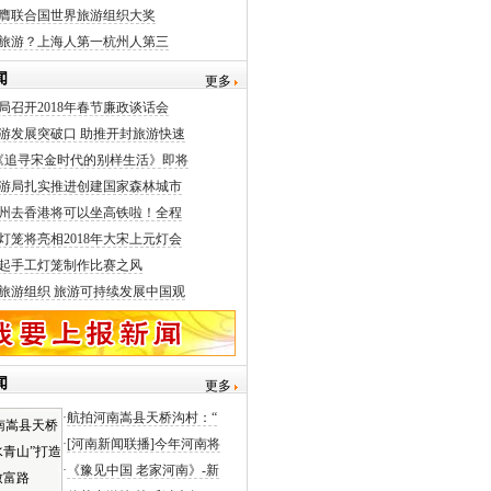
膺联合国世界旅游组织大奖
旅游？上海人第一杭州人第三
闻
更多
局召开2018年春节廉政谈话会
游发展突破口 助推开封旅游快速
《追寻宋金时代的别样生活》即将
游局扎实推进创建国家森林城市
州去香港将可以坐高铁啦！全程
灯笼将亮相2018年大宋上元灯会
起手工灯笼制作比赛之风
旅游组织 旅游可持续发展中国观
闻
更多
·
航拍河南嵩县天桥沟村：“
·
[河南新闻联播]今年河南将
·
《豫见中国 老家河南》-新