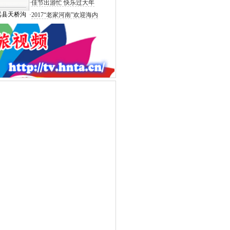
·
佳节出游忙 快乐过大年
嵩县天桥沟
·
2017“老家河南”欢迎海内