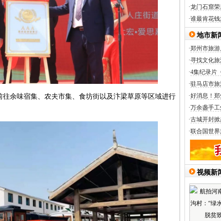
·
龙门石窟荣
·
谁最肯花钱
地市新
·
郑州市旅游
·
寻找文化旅
·
4集纪录片
·
驻马店市旅
·
好消息！郑
往余味宿集、农夫市集、食坊街以及汴梁草原等区域进行
·
万余盏手工
·
古城开封掀
·
联合国世界
视频新