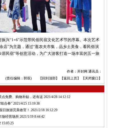
兴“1+6”示范带民俗民宿文化艺术节的序幕。本次艺术
余店”为主题，通过“逛农夫市集，品乡土美食，看民俗演
乡居民宿”等创意活动，为广大游客打造一场丰富的五一旅
作者：开封网 通讯员：
(责任编辑：郭双) 【
回到顶部
】 【
返回上页
】 【
关闭窗口
】
景点免费、购物补贴，还有这
2021/4/28 14:12:12
组合拳”
2021/4/25 15:19:38
春节假日旅游完美收官！
2021/2/18 16:12:29
市场经营场所
2021/1/19 8:44:42
 15:05:25