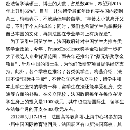
赴法留学读硕士、博士的人数，占总数40%，希望到2015
年上升到66%”。目前，赴法留学最低年龄也要在国内读到
高三，梅燕表示，不鼓励低年龄留学。“年龄太小就离开父
母，不利于个人的成长；同时，我们也希望学生先掌握好
自己本国的文化，再到法国在专业学习上有所深造”。
为了吸引中国留学生，法国政府针对中国学生力推各类
奖学金政策，今年，FranceExcellence奖学金项目进一步扩
大了候选人专业背景范围，而去年还推出了“蔡元培奖学金
项目”，针对中国的博士生，为他们做研究项目提供经济支
持。此外，各个学校也推出了各类奖学金。梅燕介绍，法
国不设“国际生学费”，不管公立还是私立学校，留学生和
本土学生缴纳的学费一样，留学生在法还能享受租房、交
通等方面的补贴。在公立院校，法国政府每年在每位在读
学生身上的投入是11000欧元，其中也包括国际生，留学生
在法每个月的开支在800欧元左右。
2012年3月17-18日，法国高等教育署-上海中心将参加第
17届中国国际教育巡回展，法国展区有13所法国高校，其