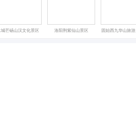
永城芒砀山汉文化景区
洛阳荆紫仙山景区
固始西九华山旅游