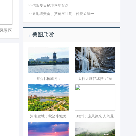
>>
信阳夏日秘境营地盘点
>>
尝地道美食、赏黄河壮阔，仲夏孟津一
风景区
美图欣赏
图说丨柘城县：‌
太行大峡谷冰挂：“童
河南虞城：秋染小城美
郑州：凉风徐来 人间最