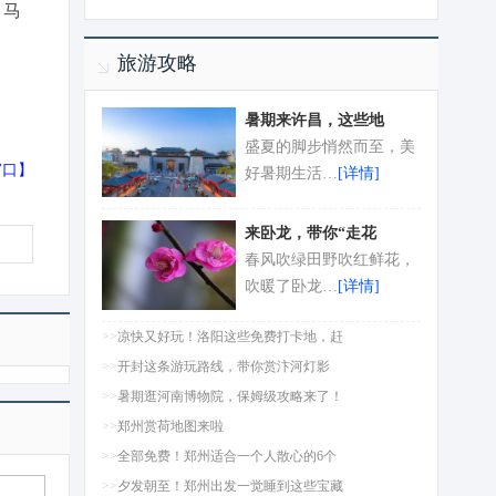
、马
旅游攻略
暑期来许昌，这些地
盛夏的脚步悄然而至，美
窗口
】
好暑期生活…
[详情]
来卧龙，带你“走花
春风吹绿田野吹红鲜花，
吹暖了卧龙…
[详情]
>>
凉快又好玩！洛阳这些免费打卡地，赶
>>
开封这条游玩路线，带你赏汴河灯影
>>
暑期逛河南博物院，保姆级攻略来了！
>>
郑州赏荷地图来啦
>>
全部免费！郑州适合一个人散心的6个
>>
夕发朝至！郑州出发一觉睡到这些宝藏