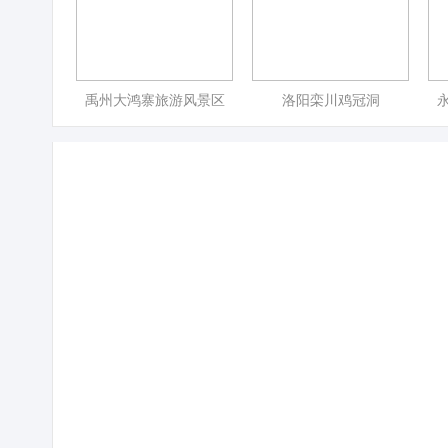
禹州大鸿寨旅游风景区
洛阳栾川鸡冠洞