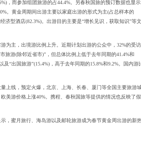
%)，而参加组团旅游的占44.4%。另春秋国旅的预订数据也显
20%。黄金周期间出游主要以家庭出游的形式为主(占总样本的
经济型酒店(82.3%)。出游目的主要是“增长见识，获取知识”等
游为主，出境游比例上升。近期计划出游的公众中，32%的受
省市旅游(除邻近省市)”，但总体比例上低于去年同期的41.4%和
以及“出国旅游”(15.4%)，高于去年同期的15.8%和9.2%。国内游
量上线，预定火爆，北京、上海、长春、厦门等全国主要旅游
；欧美游价格上涨40%。携程、春秋国旅等提供的情况也反映了
示，蜜月旅行、海岛游以及邮轮旅游成为春节黄金周出游的新