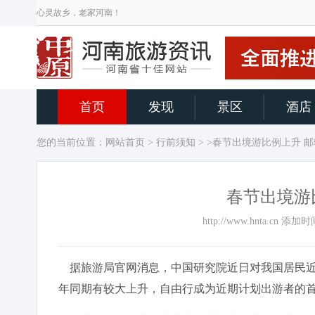
心灵故乡，老家河南！
首页
发现
景区
酒店
您的当前位置：
网站首页
>
行前须知
> >春节出境游比例上升 
春节出境游
http://www.hnta.cn 添
据旅游局官网消息，中国研究院近日对我国居民近
年同期有较大上升，自由行成为近期计划出游者的