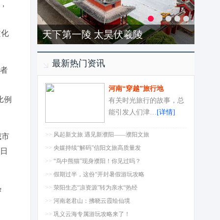
示，
文化
天下第一陵 太昊伏羲陵
最新热门资讯
访者
河南“穿越”旅行地
比例
有关时光旅行的故事，总
能引发人们津…
[详情]
>>
风起新文旅 遇见新濮阳——濮阳文旅
城市
>>
央媒持续“解码”信阳文旅高质量发
假日
>>
“鸟中熊猫”现身濮阳！你见过吗？
>>
假期过半，这份“开封暑假游玩攻略
热
>>
荥阳生态“凉资源”转为亲水“热经
>>
河南老君山：拂晓云霞绘仙境
>>
巩义云海专属游玩攻略来了！