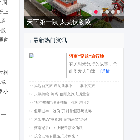
个周
赶上
色通
天下第一陵 太昊伏羲陵
般1
通道
最新热门资讯
河南“穿越”旅行地
日一
有关时光旅行的故事，总
能引发人们津…
[详情]
材料
况像
>>
风起新文旅 遇见新濮阳——濮阳文旅
多小
>>
央媒持续“解码”信阳文旅高质量发
>>
“鸟中熊猫”现身濮阳！你见过吗？
>>
假期过半，这份“开封暑假游玩攻略
，一
>>
荥阳生态“凉资源”转为亲水“热经
>>
河南老君山：拂晓云霞绘仙境
>>
巩义云海专属游玩攻略来了！