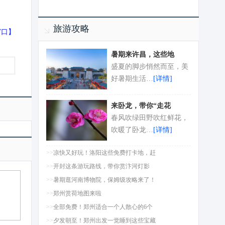
旅游攻略
窗口
】
暑期来许昌，这些地
盛夏的脚步悄然而至，美
好暑期生活…
[详情]
来卧龙，带你“走花
春风吹绿田野吹红鲜花，
吹暖了卧龙…
[详情]
>>
凉快又好玩！洛阳这些免费打卡地，赶
>>
开封这条游玩路线，带你赏汴河灯影
>>
暑期逛河南博物院，保姆级攻略来了！
>>
郑州赏荷地图来啦
>>
全部免费！郑州适合一个人散心的6个
>>
夕发朝至！郑州出发一觉睡到这些宝藏