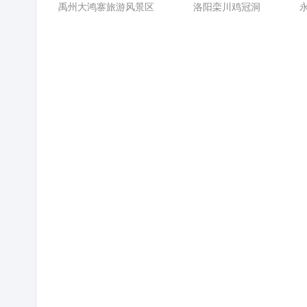
禹州大鸿寨旅游风景区
洛阳栾川鸡冠洞