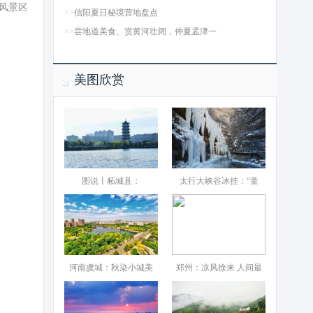
风景区
>>
信阳夏日秘境营地盘点
>>
尝地道美食、赏黄河壮阔，仲夏孟津一
美图欣赏
图说丨柘城县：‌
太行大峡谷冰挂：“童
河南虞城：秋染小城美
郑州：凉风徐来 人间最