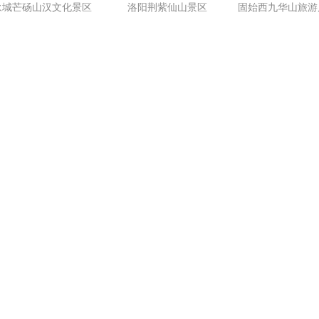
永城芒砀山汉文化景区
洛阳荆紫仙山景区
固始西九华山旅游