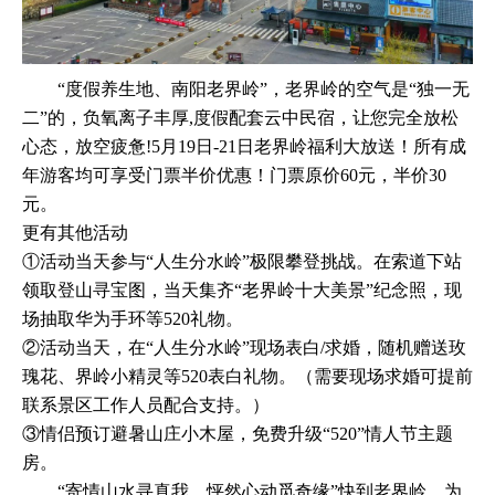
“度假养生地、南阳老界岭”，老界岭的空气是“独一无
二”的，负氧离子丰厚,度假配套云中民宿，让您完全放松
心态，放空疲惫!5月19日-21日老界岭福利大放送！所有成
年游客均可享受门票半价优惠！门票原价60元，半价30
元。
更有其他活动
①活动当天参与“人生分水岭”极限攀登挑战。在索道下站
领取登山寻宝图，当天集齐“老界岭十大美景”纪念照，现
场抽取华为手环等520礼物。
②活动当天，在“人生分水岭”现场表白/求婚，随机赠送玫
瑰花、界岭小精灵等520表白礼物。（需要现场求婚可提前
联系景区工作人员配合支持。）
③情侣预订避暑山庄小木屋，免费升级“520”情人节主题
房。
“寄情山水寻真我，怦然心动觅奇缘”快到老界岭，为