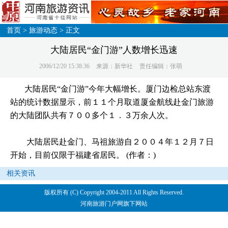
首页
>
旅游动态
> 正文
大陆居民“金门游”人数增长迅速
2006/12/20 15:38:36
来源：新华社
责任编辑：张萌
大陆居民“金门游”今年大幅增长。厦门边检总站东渡
站的统计数据显示，前１１个月取道厦金航线赴金门旅游
的大陆团队共有７００多个１．３万余人次。
大陆居民赴金门、马祖旅游自２００４年１２月７日
开始，目前仅限于福建省居民。 (作者：)
相关资讯
版权所有 (C) Copyright 2004-2011 All Rights Reserved.
河南旅游门户网旗下网站