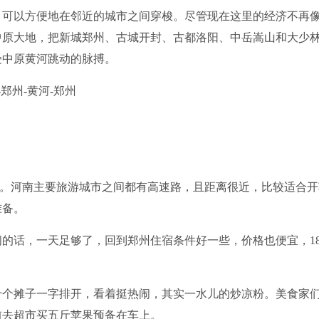
可以方便地在邻近的城市之间穿梭。尽管现在这里的经济不再
中原大地，把新城郑州、古城开封、古都洛阳、中岳嵩山和大少
受中原黄河跳动的脉搏。
郑州-黄河-郑州
m。河南主要旅游城市之间都有高速路，且距离很近，比较适合开
准备。
话，一天足够了，回到郑州住宿条件好一些，价格也便宜，18
个摊子一字排开，看着挺热闹，其实一水儿的炒凉粉。美食家
前去超市买五斤苹果预备在车上。