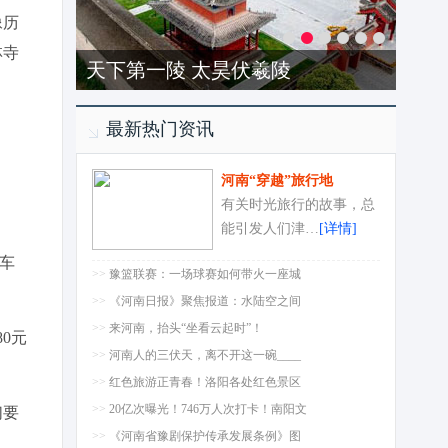
像历
林寺
天下第一陵 太昊伏羲陵
最新热门资讯
河南“穿越”旅行地
有关时光旅行的故事，总
能引发人们津…
[详情]
车
>>
豫篮联赛：一场球赛如何带火一座城
>>
《河南日报》聚焦报道：水陆空之间
>>
来河南，抬头“坐看云起时”！
0元
>>
河南人的三伏天，离不开这一碗____
>>
红色旅游正青春！洛阳各处红色景区
>>
20亿次曝光！746万人次打卡！南阳文
们要
>>
《河南省豫剧保护传承发展条例》图