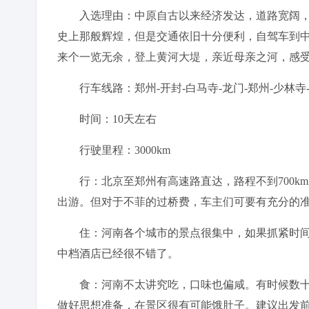
入选理由：中原自古以来经济发达，道路宽阔，
史上那般辉煌，但是交通依旧十分便利，自驾车到
来个一览无余，登上黄河大堤，亲近母亲之河，感
行车线路：郑州-开封-白马寺-龙门-郑州-少林寺-
时间：10天左右
行驶里程：3000km
行：北京至郑州有高速路直达，路程不到700k
出游。但对于不菲的过桥费，车主们可要有充分的
住：河南各个城市的景点很集中，如果抓紧时间的
中档酒店已经很不错了。
食：河南不太讲究吃，口味也偏咸。有时候数十
做好思想准备，在景区很有可能饿肚子。建议出发