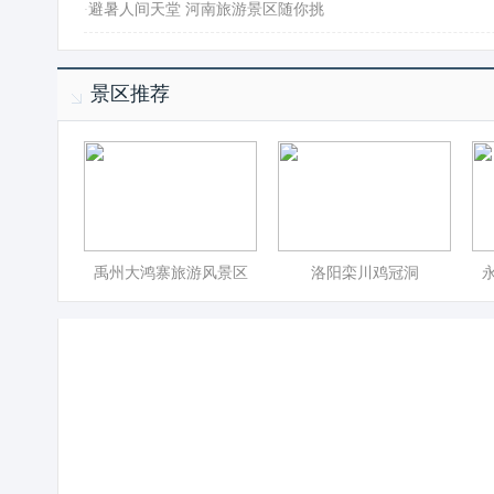
·
避暑人间天堂 河南旅游景区随你挑
景区推荐
禹州大鸿寨旅游风景区
洛阳栾川鸡冠洞