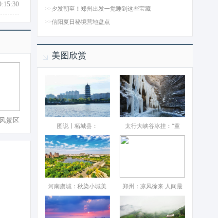
0:15:30
>>
夕发朝至！郑州出发一觉睡到这些宝藏
>>
信阳夏日秘境营地盘点
美图欣赏
风景区
图说丨柘城县：‌
太行大峡谷冰挂：“童
河南虞城：秋染小城美
郑州：凉风徐来 人间最