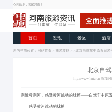
心灵故乡，老家河南！
首页
发现
景区
酒店
您的当前位置：
网站首页
>
旅游攻略
> >北京自驾车中原五日游
北京自驾
http://www.hnta.cn 
亲近母亲河，感受黄河跳动的脉搏——自驾车中原
感受黄河跳动的脉搏