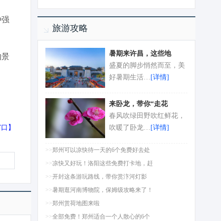
种强
旅游攻略
暑期来许昌，这些地
的景
盛夏的脚步悄然而至，美
好暑期生活…
[详情]
来卧龙，带你“走花
春风吹绿田野吹红鲜花，
窗口
】
吹暖了卧龙…
[详情]
>>
郑州可以凉快待一天的6个免费好去处
>>
凉快又好玩！洛阳这些免费打卡地，赶
>>
开封这条游玩路线，带你赏汴河灯影
>>
暑期逛河南博物院，保姆级攻略来了！
>>
郑州赏荷地图来啦
>>
全部免费！郑州适合一个人散心的6个