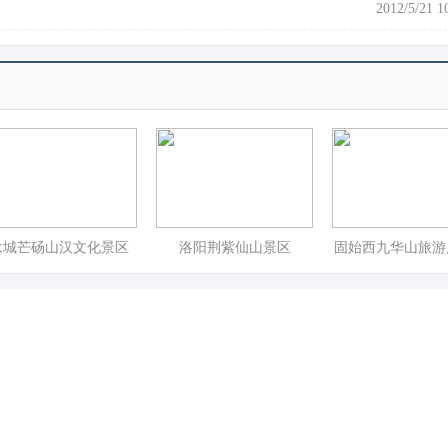
2012/5/21 1
永城芒砀山汉文化景区
洛阳荆紫仙山景区
固始西九华山旅游