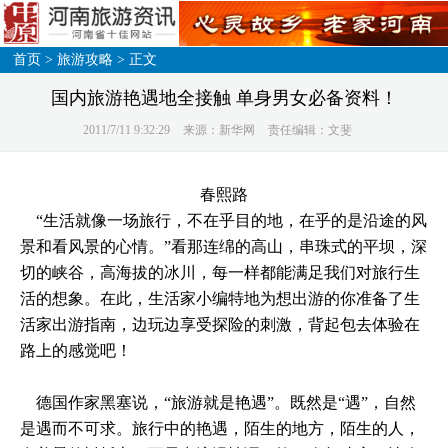
首页
>
旅游攻略
> 正文
国内旅游艳遇地全接触 单身男女必备资料！
2011/7/11 9:32:29
来源：新华网
责任编辑：文斐
春熙路
“生活就像一场旅行，不在乎目的地，在乎的是沿途的风
景和看风景的心情。”看那连绵的高山，串珠式的平坝，深
切的峡谷，高海拔的冰川，每一样都能满足我们对旅行生
活的想象。在此，生活家小编特地为想出游的你准备了生
活家出游指南，边玩边享受探险的刺激，背起包去体验在
路上的感觉吧！
德国作家黑塞说，“旅游就是艳遇”。既然是“遇”，自然
是遇而不可求。旅行中的艳遇，陌生的地方，陌生的人，