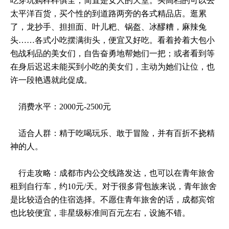
吃穿玩购样样俱全，简直是女人的天堂。买高档的可以去
太平洋百货，买个性的到道路两旁的各式精品店。逛累
了，龙抄手、担担面、叶儿粑、锅盔、冰醪糟，麻辣兔
头……各式小吃摆满街头，便宜又好吃。看着拎着大包小
包战利品的美女们，自告奋勇地帮她们一把；或者看到等
在身后迟迟未能买到小吃的美女们，主动为她们让位，也
许一段艳遇就此促成。
消费水平：2000元-2500元
适合人群：精于吃喝玩乐、敢于冒险，并有百折不挠精
神的人。
行走攻略：成都市内公交线路发达，也可以在青年旅舍
租到自行车，约10元/天。对于很多背包族来说，青年旅舍
是比较适合的住宿选择。不愿住青年旅舍的话，成都宾馆
也比较便宜，非星级标准间百元左右，设施不错。