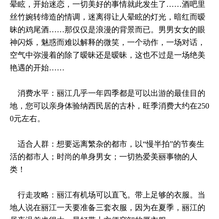
晕眩，开始迷恋，一切美好的事情就此发生了……酒吧里
丝竹婉转缔造的情调，迷离得让人晕眩的灯光，暗红而暧
昧的鸡尾酒……那仅仅是浪漫的背景而已。男男女女的眼
神闪烁，魅惑而难以解释的微笑，一个动作，一场对话，
空气中弥漫着的除了暧昧还是暧昧，这也不过是一场绝美
艳遇的开始……
消费水平：丽江几乎一年四季都是可以出游的最佳目的
地，您可以亲身体验纳西民居的古朴，旺季消费大约在250
0元左右。
适合人群：想要远离繁杂的都市，以“慢半拍”的节奏生
活的都市人；时尚的单身男女；一切热爱美丽事物的人
类！
行走攻略：丽江有机场可以直飞。带上足够的衣服。当
地人说在丽江一天要准备三套衣服，因为在夏季，丽江的