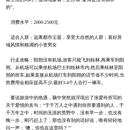
的”。
消费水平：2000-2500元
适合人群：远离都市尘嚣，享受大自然的人群；喜好异
域风情和格调的小资男女
行走攻略：阳朔没有机场,游客只能飞到桂林,再乘车到阳
朔。从机场可以乘坐机场巴士到桂林市内,然后乘桂林至阳
朔的班车,如果直接从机场打车到阳朔的话节省不少时间,当
然费用会相应提高不少,最好3-4个人合打一辆车。
要说旅游中的艳遇，脑中突然就浮现出了张爱玲所写的
关于爱情的名句：“于千万人之中遇到你所要遇到的人，于
千万年之中，时间的无涯的荒野中，没有早一步，也没有
晚一步，刚巧赶上了，那也没有别的话好说，唯有轻轻地
问一声：‘噢，你也在这里吗？’”