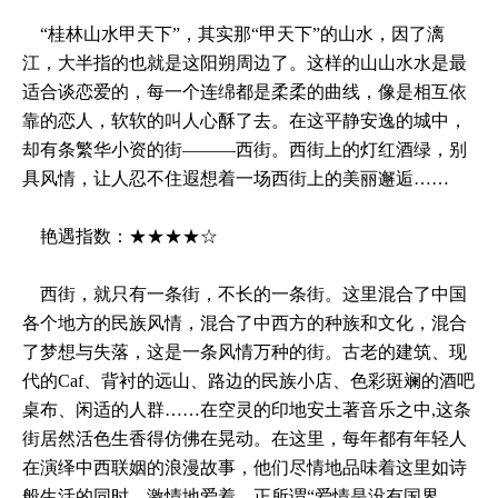
“桂林山水甲天下”，其实那“甲天下”的山水，因了漓
江，大半指的也就是这阳朔周边了。这样的山山水水是最
适合谈恋爱的，每一个连绵都是柔柔的曲线，像是相互依
靠的恋人，软软的叫人心酥了去。在这平静安逸的城中，
却有条繁华小资的街———西街。西街上的灯红酒绿，别
具风情，让人忍不住遐想着一场西街上的美丽邂逅……
艳遇指数：★★★★☆
西街，就只有一条街，不长的一条街。这里混合了中国
各个地方的民族风情，混合了中西方的种族和文化，混合
了梦想与失落，这是一条风情万种的街。古老的建筑、现
代的Caf、背衬的远山、路边的民族小店、色彩斑斓的酒吧
桌布、闲适的人群……在空灵的印地安土著音乐之中,这条
街居然活色生香得仿佛在晃动。在这里，每年都有年轻人
在演绎中西联姻的浪漫故事，他们尽情地品味着这里如诗
般生活的同时，激情地爱着，正所谓“爱情是没有国界