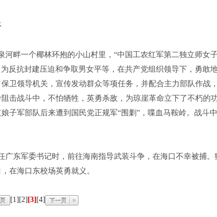
亭
万泉河畔一个椰林环抱的小山村里，“中国工农红军第二独立师女
子，为反抗封建压迫和争取男女平等，在共产党组织领导下，勇敢
了保卫领导机关，宣传发动群众等项任务，并配合主力部队作战
岭阻击战斗中，不怕牺牲，英勇杀敌，为琼崖革命立下了不朽的
娘子军部队后来遭到国民党正规军“围剿”，喋血马鞍岭。战斗
。
他任广东军委书记时，前往海南指导武装斗争，在海口不幸被捕。
日，在海口东校场英勇就义。
[1]
[2]
[3]
[4]