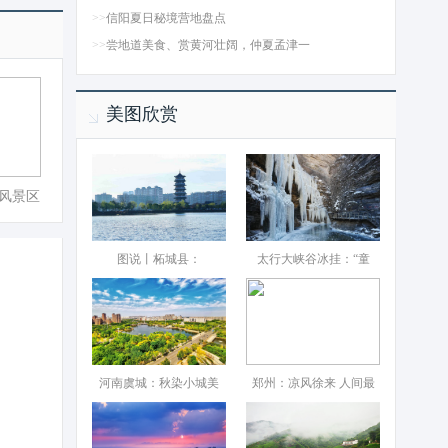
>>
信阳夏日秘境营地盘点
>>
尝地道美食、赏黄河壮阔，仲夏孟津一
美图欣赏
风景区
图说丨柘城县：‌
太行大峡谷冰挂：“童
河南虞城：秋染小城美
郑州：凉风徐来 人间最