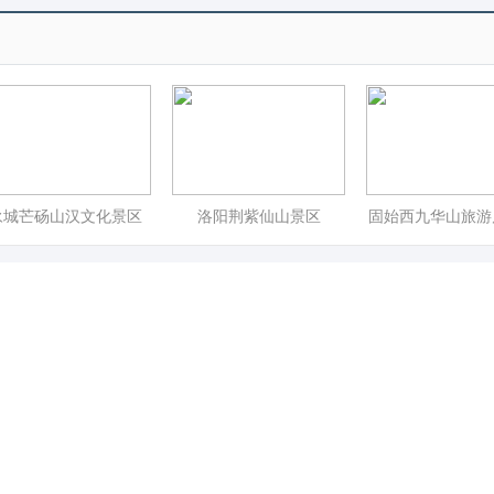
永城芒砀山汉文化景区
洛阳荆紫仙山景区
固始西九华山旅游