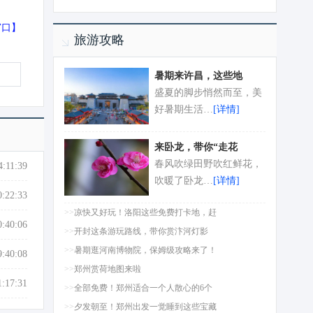
窗口
】
旅游攻略
暑期来许昌，这些地
盛夏的脚步悄然而至，美
好暑期生活…
[详情]
来卧龙，带你“走花
春风吹绿田野吹红鲜花，
4:11:39
吹暖了卧龙…
[详情]
0:22:33
>>
凉快又好玩！洛阳这些免费打卡地，赶
0:40:06
>>
开封这条游玩路线，带你赏汴河灯影
>>
暑期逛河南博物院，保姆级攻略来了！
9:40:08
>>
郑州赏荷地图来啦
1:17:31
>>
全部免费！郑州适合一个人散心的6个
>>
夕发朝至！郑州出发一觉睡到这些宝藏