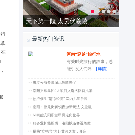
天下第一陵 太昊伏羲陵
子特
最新热门资讯
地拿
，在
河南“穿越”旅行地
功
有关时光旅行的故事，总
能引发人们津…
[详情]
中，
>>
巩义云海专属游玩攻略来了！
>>
洛阳文旅集团9大项目入选洛阳首批消
狱
>>
热浪催生“清凉经济” 室内儿童乐园
>>
南阳：卧龙岗解锁夜游新玩法 文旅融
>>
AI赋能安阳殷墟甲骨走向世界
>>
服务业扩能提质，洛阳以游客视角做
>>
搭乘“鹿鸣号”奔赴黄河之巅，开启