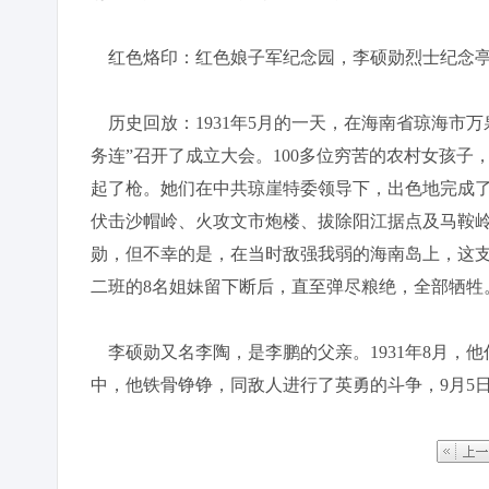
红色烙印：红色娘子军纪念园，李硕勋烈士纪念
历史回放：1931年5月的一天，在海南省琼海市
务连”召开了成立大会。100多位穷苦的农村女孩
起了枪。她们在中共琼崖特委领导下，出色地完成
伏击沙帽岭、火攻文市炮楼、拔除阳江据点及马鞍
勋，但不幸的是，在当时敌强我弱的海南岛上，这支
二班的8名姐妹留下断后，直至弹尽粮绝，全部牺牲
李硕勋又名李陶，是李鹏的父亲。1931年8月，
中，他铁骨铮铮，同敌人进行了英勇的斗争，9月5