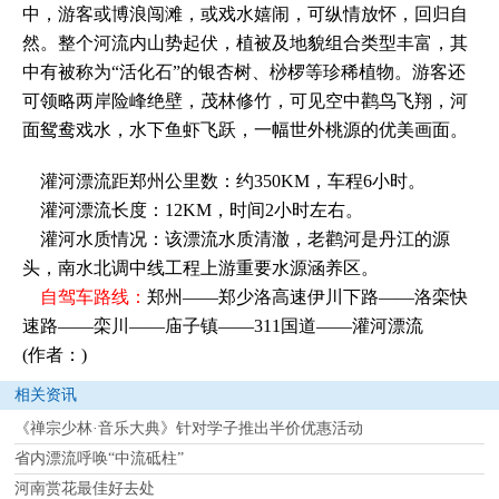
中，游客或博浪闯滩，或戏水嬉闹，可纵情放怀，回归自
然。整个河流内山势起伏，植被及地貌组合类型丰富，其
中有被称为“活化石”的银杏树、桫椤等珍稀植物。游客还
可领略两岸险峰绝壁，茂林修竹，可见空中鹳鸟飞翔，河
面鸳鸯戏水，水下鱼虾飞跃，一幅世外桃源的优美画面。
灌河漂流距郑州公里数：约350KM，车程6小时。
灌河漂流长度：12KM，时间2小时左右。
灌河水质情况：该漂流水质清澈，老鹳河是丹江的源
头，南水北调中线工程上游重要水源涵养区。
自驾车路线：
郑州——郑少洛高速伊川下路——洛栾快
速路——栾川——庙子镇——311国道——灌河漂流
(作者：)
相关资讯
《禅宗少林·音乐大典》针对学子推出半价优惠活动
省内漂流呼唤“中流砥柱”
河南赏花最佳好去处