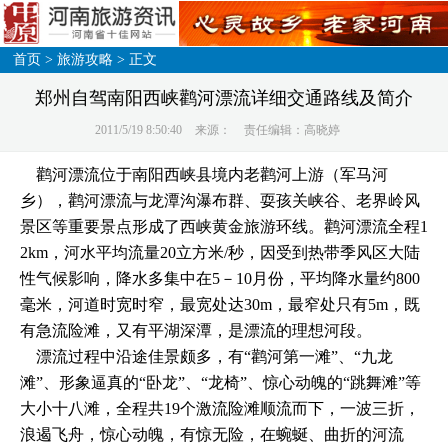
首页
>
旅游攻略
> 正文
郑州自驾南阳西峡鹳河漂流详细交通路线及简介
2011/5/19 8:50:40
来源：
责任编辑：高晓婷
鹳河漂流位于南阳西峡县境内老鹳河上游（军马河
乡），鹳河漂流与龙潭沟瀑布群、耍孩关峡谷、老界岭风
景区等重要景点形成了西峡黄金旅游环线。鹳河漂流全程1
2km，河水平均流量20立方米/秒，因受到热带季风区大陆
性气候影响，降水多集中在5－10月份，平均降水量约800
毫米，河道时宽时窄，最宽处达30m，最窄处只有5m，既
有急流险滩，又有平湖深潭，是漂流的理想河段。
漂流过程中沿途佳景颇多，有“鹳河第一滩”、“九龙
滩”、形象逼真的“卧龙”、“龙椅”、惊心动魄的“跳舞滩”等
大小十八滩，全程共19个激流险滩顺流而下，一波三折，
浪遏飞舟，惊心动魄，有惊无险，在蜿蜒、曲折的河流