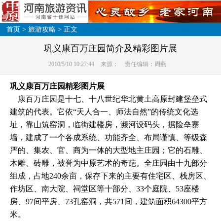
首页
>
旅游攻略
> 正文
巩义康百万庄园简介及精彩图片展
2010/5/10 10:27:44
来源：
责任编辑：周燕
巩义康百万庄园精彩图片展
康百万庄园是十七、十八世纪华北黄土高原封建堡垒式
建筑的代表。它依“天人合一、师法自然”的传统文化选
址，靠山筑窑洞，临街建楼房，濒河设码头，据险垒寨
墙，建成了一个各成系统、功能齐全、布局谨慎、等级森
严的、集农、官、商为一体的大型地主庄园；它的石雕、
木雕、砖雕，被誉为中原艺术的奇葩。全庄园由十九部分
组成，占地240余亩，保存下来的主要有住宅区、栈房区、
作坊区、南大院、祠堂区等十部分、33个庭院、53座楼
房、97间平房、73孔窑洞，共571间，建筑面积64300平方
米。