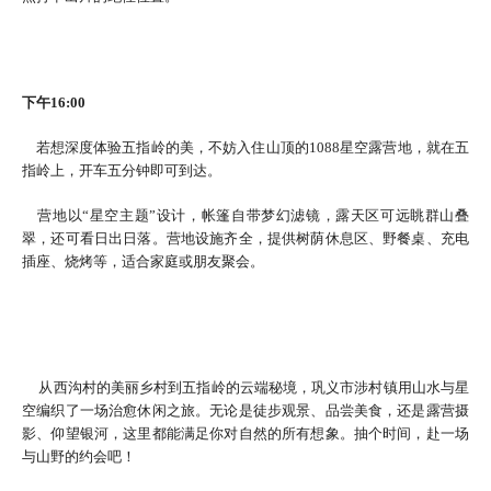
下午16:00
若想深度体验五指岭的美，不妨入住山顶的‌1088星空露营地，就在五
指岭上，开车五分钟即可到达。
营地以“星空主题”设计，帐篷自带梦幻滤镜，露天区可远眺群山叠
翠，还可看日出日落。营地设施齐全，提供树荫休息区、野餐桌、充电
插座、烧烤等，适合家庭或朋友聚会。
从西沟村的美丽乡村到五指岭的云端秘境，巩义市涉村镇用山水与星
空编织了一场治愈休闲之旅。无论是徒步观景、品尝美食，还是露营摄
影、仰望银河，这里都能满足你对自然的所有想象。抽个时间，赴一场
与山野的约会吧！