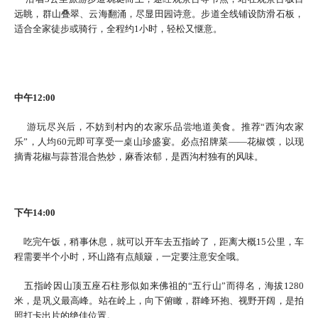
远眺，群山叠翠、云海翻涌，尽显田园诗意。步道全线铺设防滑石板，
适合全家徒步或骑行，全程约1小时，轻松又惬意。
中午12:00
游玩尽兴后，不妨到村内的农家乐品尝地道美食。推荐“西沟农家
乐”，人均60元即可享受一桌山珍盛宴。‌必点招牌菜——花椒馍‌，以现
摘青花椒与蒜苔混合热炒，麻香浓郁，是西沟村独有的风味。
下午14:00
吃完午饭，稍事休息，就可以开车去五指岭了，距离大概15公里，车
程需要半个小时，环山路有点颠簸，一定要注意安全哦。
五指岭因山顶五座石柱形似如来佛祖的“五行山”而得名，海拔1280
米，是巩义最高峰。站在岭上，向下俯瞰，群峰环抱、视野开阔，是拍
照打卡出片的绝佳位置。