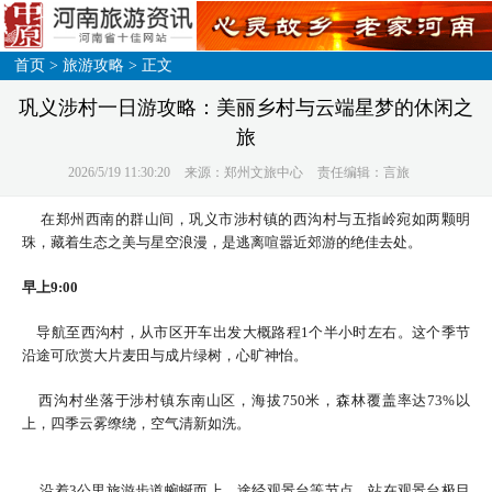
首页
>
旅游攻略
> 正文
巩义涉村一日游攻略：美丽乡村与云端星梦的休闲之
旅
2026/5/19 11:30:20
来源：郑州文旅中心
责任编辑：言旅
在郑州西南的群山间，巩义市涉村镇的西沟村与五指岭宛如两颗明
珠，藏着生态之美与星空浪漫，是逃离喧嚣近郊游的绝佳去处。
早上9:00
导航至西沟村，从市区开车出发大概路程1个半小时左右。这个季节
沿途可欣赏大片麦田与成片绿树，心旷神怡。
西沟村坐落于涉村镇东南山区，海拔750米，森林覆盖率达73%以
上，四季云雾缭绕，空气清新如洗。
沿着3公里旅游步道蜿蜒而上，途经观景台等节点，站在观景台极目